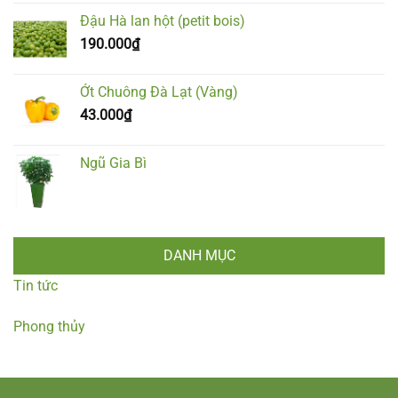
Đậu Hà lan hột (petit bois)
190.000
₫
Ớt Chuông Đà Lạt (Vàng)
43.000
₫
Ngũ Gia Bì
DANH MỤC
Tin tức
Phong thủy