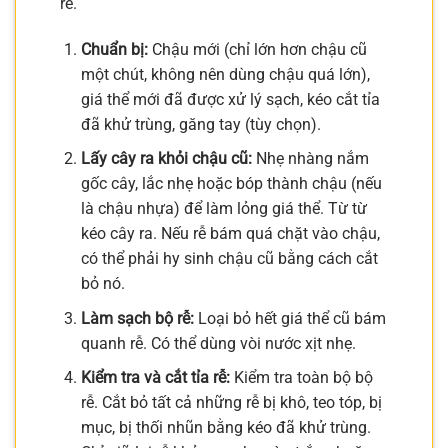
rễ.
Chuẩn bị:
Chậu mới (chỉ lớn hơn chậu cũ
một chút, không nên dùng chậu quá lớn),
giá thể mới đã được xử lý sạch, kéo cắt tỉa
đã khử trùng, găng tay (tùy chọn).
Lấy cây ra khỏi chậu cũ:
Nhẹ nhàng nắm
gốc cây, lắc nhẹ hoặc bóp thành chậu (nếu
là chậu nhựa) để làm lỏng giá thể. Từ từ
kéo cây ra. Nếu rễ bám quá chặt vào chậu,
có thể phải hy sinh chậu cũ bằng cách cắt
bỏ nó.
Làm sạch bộ rễ:
Loại bỏ hết giá thể cũ bám
quanh rễ. Có thể dùng vòi nước xịt nhẹ.
Kiểm tra và cắt tỉa rễ:
Kiểm tra toàn bộ bộ
rễ. Cắt bỏ tất cả những rễ bị khô, teo tóp, bị
mục, bị thối nhũn bằng kéo đã khử trùng.