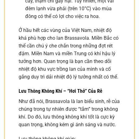
cây, thậm chí gây hại. Tuy nhiên, một vài
đêm lạnh vừa phải (trên 10°C) vào mùa
đông có thể có lợi cho việc ra hoa.
Ở hầu hết các vùng của Việt Nam, nhiệt độ
khá phù hợp cho lan Brassavola. Miền Bắc có
thể cần chú ý che chắn trong những đợt rét
đậm. Miền Nam và miền Trung có khí hậu lý
tưởng hơn. Quan trọng là bạn cần theo dõi
nhiệt độ khu vực trồng lan của mình và cố
gắng duy trì dải nhiệt độ lý tưởng nhất có thể.
Lưu Thông Không Khí – “Hơi Thở” Của Rễ
Như đã nói, Brassavola là lan biểu sinh, rễ của
chúng trong tự nhiên được “tắm” trong không
khí. Do đó, lưu thông không khí tốt là cực kỳ
quan trọng, không kém gì ánh sáng và nước.
Lưu thông không khí giúp: