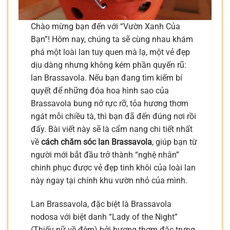
Chào mừng bạn đến với “Vườn Xanh Của
Bạn”! Hôm nay, chúng ta sẽ cùng nhau khám
phá một loài lan tuy quen mà lạ, một vẻ đẹp
dịu dàng nhưng không kém phần quyến rũ:
lan Brassavola. Nếu bạn đang tìm kiếm bí
quyết để những đóa hoa hình sao của
Brassavola bung nở rực rỡ, tỏa hương thơm
ngát mỗi chiều tà, thì bạn đã đến đúng nơi rồi
đấy. Bài viết này sẽ là cẩm nang chi tiết nhất
về
cách chăm sóc lan Brassavola
, giúp bạn từ
người mới bắt đầu trở thành “nghệ nhân”
chinh phục được vẻ đẹp tinh khôi của loài lan
này ngay tại chính khu vườn nhỏ của mình.
Lan Brassavola, đặc biệt là Brassavola
nodosa với biệt danh “Lady of the Night”
(Thiếu nữ về đêm) bởi hương thơm đặc trưng