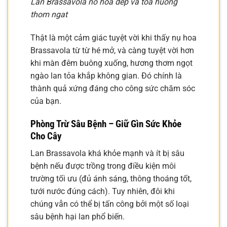
Lan Brassavola no hoa dep va toa huong
thom ngat
Thật là một cảm giác tuyệt vời khi thấy nụ hoa
Brassavola từ từ hé mở, và càng tuyệt vời hơn
khi màn đêm buông xuống, hương thơm ngọt
ngào lan tỏa khắp không gian. Đó chính là
thành quả xứng đáng cho công sức chăm sóc
của bạn.
Phòng Trừ Sâu Bệnh – Giữ Gìn Sức Khỏe
Cho Cây
Lan Brassavola khá khỏe mạnh và ít bị sâu
bệnh nếu được trồng trong điều kiện môi
trường tối ưu (đủ ánh sáng, thông thoáng tốt,
tưới nước đúng cách). Tuy nhiên, đôi khi
chúng vẫn có thể bị tấn công bởi một số loại
sâu bệnh hại lan phổ biến.