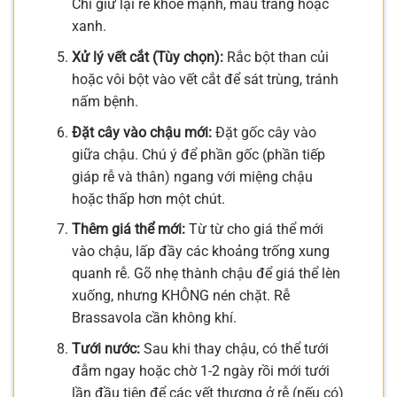
Chỉ giữ lại rễ khỏe mạnh, màu trắng hoặc
xanh.
Xử lý vết cắt (Tùy chọn):
Rắc bột than củi
hoặc vôi bột vào vết cắt để sát trùng, tránh
nấm bệnh.
Đặt cây vào chậu mới:
Đặt gốc cây vào
giữa chậu. Chú ý để phần gốc (phần tiếp
giáp rễ và thân) ngang với miệng chậu
hoặc thấp hơn một chút.
Thêm giá thể mới:
Từ từ cho giá thể mới
vào chậu, lấp đầy các khoảng trống xung
quanh rễ. Gõ nhẹ thành chậu để giá thể lèn
xuống, nhưng KHÔNG nén chặt. Rễ
Brassavola cần không khí.
Tưới nước:
Sau khi thay chậu, có thể tưới
đẫm ngay hoặc chờ 1-2 ngày rồi mới tưới
lần đầu tiên để các vết thương ở rễ (nếu có)