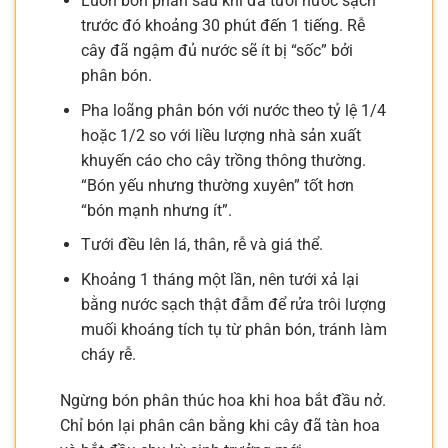
Luôn bón phân sau khi đã tưới nước sạch
trước đó khoảng 30 phút đến 1 tiếng. Rễ
cây đã ngậm đủ nước sẽ ít bị “sốc” bởi
phân bón.
Pha loãng phân bón với nước theo tỷ lệ 1/4
hoặc 1/2 so với liều lượng nhà sản xuất
khuyến cáo cho cây trồng thông thường.
“Bón yếu nhưng thường xuyên” tốt hơn
“bón mạnh nhưng ít”.
Tưới đều lên lá, thân, rễ và giá thể.
Khoảng 1 tháng một lần, nên tưới xả lại
bằng nước sạch thật đẫm để rửa trôi lượng
muối khoáng tích tụ từ phân bón, tránh làm
cháy rễ.
Ngừng bón phân thúc hoa khi hoa bắt đầu nở.
Chỉ bón lại phân cân bằng khi cây đã tàn hoa