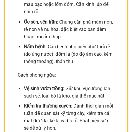
màu bạc hoặc lốm đốm. Cần kính lúp để
nhìn rõ.
Ốc sên, sên trần:
Chúng cắn phá mầm non,
rễ non và nụ hoa, đặc biệt vào ban đêm
hoặc trời ẩm thấp.
Nấm bệnh:
Các bệnh phổ biến như thối rễ
(do úng nước), đốm lá (do độ ẩm cao, kém
thông thoáng), thán thư.
Cách phòng ngừa:
Vệ sinh vườn trồng:
Giữ khu vực trồng lan
sạch sẽ, loại bỏ lá khô, giá thể mục nát.
Kiểm tra thường xuyên:
Dành thời gian mỗi
tuần để quan sát kỹ từng cây, kiểm tra cả
mặt dưới lá, kẽ lá và bộ rễ. Phát hiện sớm
sẽ dễ xử lý hơn.