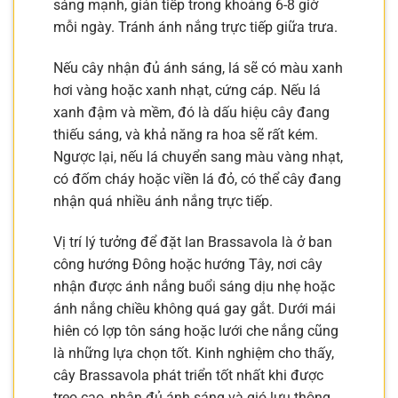
sáng mạnh, gián tiếp trong khoảng 6-8 giờ
mỗi ngày. Tránh ánh nắng trực tiếp giữa trưa.
Nếu cây nhận đủ ánh sáng, lá sẽ có màu xanh
hơi vàng hoặc xanh nhạt, cứng cáp. Nếu lá
xanh đậm và mềm, đó là dấu hiệu cây đang
thiếu sáng, và khả năng ra hoa sẽ rất kém.
Ngược lại, nếu lá chuyển sang màu vàng nhạt,
có đốm cháy hoặc viền lá đỏ, có thể cây đang
nhận quá nhiều ánh nắng trực tiếp.
Vị trí lý tưởng để đặt lan Brassavola là ở ban
công hướng Đông hoặc hướng Tây, nơi cây
nhận được ánh nắng buổi sáng dịu nhẹ hoặc
ánh nắng chiều không quá gay gắt. Dưới mái
hiên có lợp tôn sáng hoặc lưới che nắng cũng
là những lựa chọn tốt. Kinh nghiệm cho thấy,
cây Brassavola phát triển tốt nhất khi được
treo cao, nhận đủ ánh sáng và gió lưu thông.