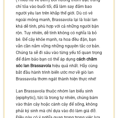
chỉ tỏa vào buổi tối, đã làm say đắm bao
người yêu lan trên khắp thế giới. Dù có vẻ
ngoài mỏng manh, Brassavola lại là loài lan
khá dễ tính, phù hợp với cả những người bận
rộn. Tuy nhiên, dễ tính không có nghĩa là bỏ
bê. Để cây khỏe mạnh, ra hoa đều đặn, bạn
vẫn cần nắm vững những nguyên tắc cơ bản.
Chúng ta sẽ đi sâu vào từng yếu tố quan trọng
để đảm bảo bạn có thể áp dụng
cách chăm
sóc lan Brassavola
hiệu quả nhất. Hãy cùng
bắt đầu hành trình biến ước mơ về giò lan
Brassavola thơm ngát thành hiện thực nhé!
Lan Brassavola thuộc nhóm lan biểu sinh
(epiphytic), tức là trong tự nhiên, chúng bám
vào thân cây hoặc cành cây để sống, không
phải ký sinh mà chỉ dựa vào đó làm giá đỡ.
Điều này có ý nghĩa quan trọng trong việc lựa