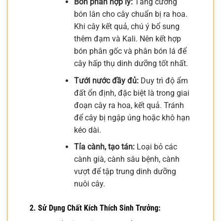
Bón phân hợp lý:
Tăng cường
bón lân cho cây chuẩn bị ra hoa.
Khi cây kết quả, chú ý bổ sung
thêm đạm và Kali. Nên kết hợp
bón phân gốc và phân bón lá để
cây hấp thụ dinh dưỡng tốt nhất.
Tưới nước đầy đủ:
Duy trì độ ẩm
đất ổn định, đặc biệt là trong giai
đoạn cây ra hoa, kết quả. Tránh
để cây bị ngập úng hoặc khô hạn
kéo dài.
Tỉa cành, tạo tán:
Loại bỏ các
cành già, cành sâu bệnh, cành
vượt để tập trung dinh dưỡng
nuôi cây.
2. Sử Dụng Chất Kích Thích Sinh Trưởng: