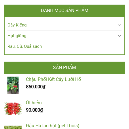
DANH MỤC SẢN PHẨM
Cây Kiểng
Hạt giống
Rau, Củ, Quả sạch
SẢN PHẨM
Chậu Phối Kết Cây Lưỡi Hổ
850.000
₫
Ớt hiểm
90.000
₫
Đậu Hà lan hột (petit bois)