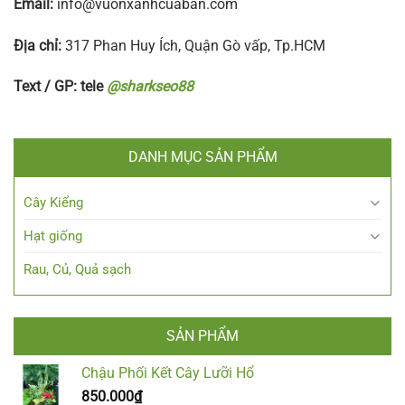
Email:
info@vuonxanhcuaban.com
Địa chỉ:
317 Phan Huy Ích, Quận Gò vấp, Tp.HCM
Text / GP: tele
@sharkseo88
DANH MỤC SẢN PHẨM
Cây Kiểng
Hạt giống
Rau, Củ, Quả sạch
SẢN PHẨM
Chậu Phối Kết Cây Lưỡi Hổ
850.000
₫