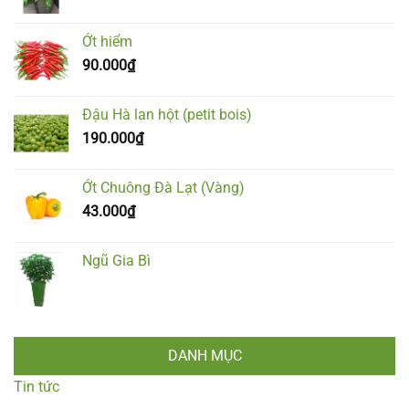
Ớt hiểm
90.000
₫
Đậu Hà lan hột (petit bois)
190.000
₫
Ớt Chuông Đà Lạt (Vàng)
43.000
₫
Ngũ Gia Bì
DANH MỤC
Tin tức