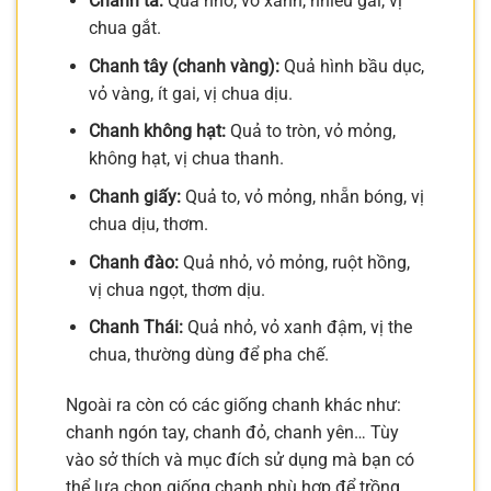
Chanh ta:
Quả nhỏ, vỏ xanh, nhiều gai, vị
chua gắt.
Chanh tây (chanh vàng):
Quả hình bầu dục,
vỏ vàng, ít gai, vị chua dịu.
Chanh không hạt:
Quả to tròn, vỏ mỏng,
không hạt, vị chua thanh.
Chanh giấy:
Quả to, vỏ mỏng, nhẵn bóng, vị
chua dịu, thơm.
Chanh đào:
Quả nhỏ, vỏ mỏng, ruột hồng,
vị chua ngọt, thơm dịu.
Chanh Thái:
Quả nhỏ, vỏ xanh đậm, vị the
chua, thường dùng để pha chế.
Ngoài ra còn có các giống chanh khác như:
chanh ngón tay, chanh đỏ, chanh yên… Tùy
vào sở thích và mục đích sử dụng mà bạn có
thể lựa chọn giống chanh phù hợp để trồng.