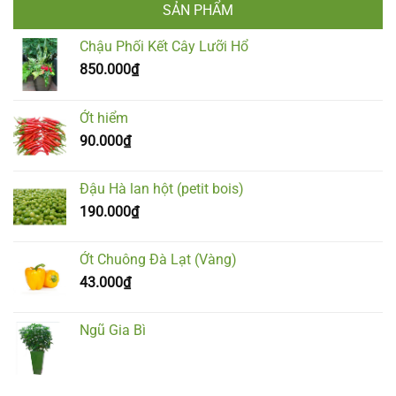
SẢN PHẨM
Chậu Phối Kết Cây Lưỡi Hổ
850.000
₫
Ớt hiểm
90.000
₫
Đậu Hà lan hột (petit bois)
190.000
₫
Ớt Chuông Đà Lạt (Vàng)
43.000
₫
Ngũ Gia Bì