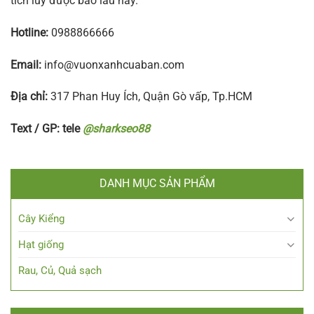
tích lũy được bao lâu nay.
Hotline:
0988866666
Email:
info@vuonxanhcuaban.com
Địa chỉ:
317 Phan Huy Ích, Quận Gò vấp, Tp.HCM
Text / GP: tele
@sharkseo88
DANH MỤC SẢN PHẨM
Cây Kiểng
Hạt giống
Rau, Củ, Quả sạch