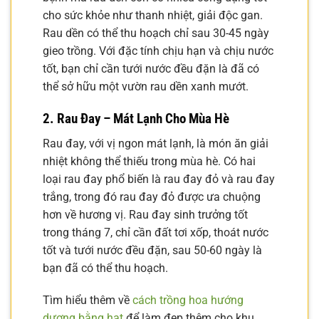
cho sức khỏe như thanh nhiệt, giải độc gan.
Rau dền có thể thu hoạch chỉ sau 30-45 ngày
gieo trồng. Với đặc tính chịu hạn và chịu nước
tốt, bạn chỉ cần tưới nước đều đặn là đã có
thể sở hữu một vườn rau dền xanh mướt.
2. Rau Đay – Mát Lạnh Cho Mùa Hè
Rau đay, với vị ngon mát lạnh, là món ăn giải
nhiệt không thể thiếu trong mùa hè. Có hai
loại rau đay phổ biến là rau đay đỏ và rau đay
trắng, trong đó rau đay đỏ được ưa chuộng
hơn về hương vị. Rau đay sinh trưởng tốt
trong tháng 7, chỉ cần đất tơi xốp, thoát nước
tốt và tưới nước đều đặn, sau 50-60 ngày là
bạn đã có thể thu hoạch.
Tìm hiểu thêm về
cách trồng hoa hướng
dương bằng hạt
để làm đẹp thêm cho khu