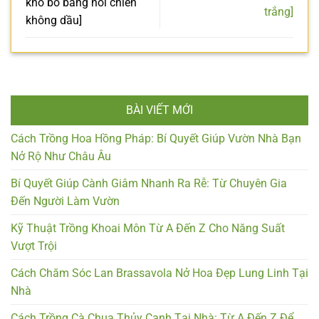
khô bò bằng nồi chiên
trắng]
không dầu]
BÀI VIẾT MỚI
Cách Trồng Hoa Hồng Pháp: Bí Quyết Giúp Vườn Nhà Bạn
Nở Rộ Như Châu Âu
Bí Quyết Giúp Cành Giâm Nhanh Ra Rễ: Từ Chuyên Gia
Đến Người Làm Vườn
Kỹ Thuật Trồng Khoai Môn Từ A Đến Z Cho Năng Suất
Vượt Trội
Cách Chăm Sóc Lan Brassavola Nở Hoa Đẹp Lung Linh Tại
Nhà
Cách Trồng Cà Chua Thủy Canh Tại Nhà: Từ A Đến Z Để