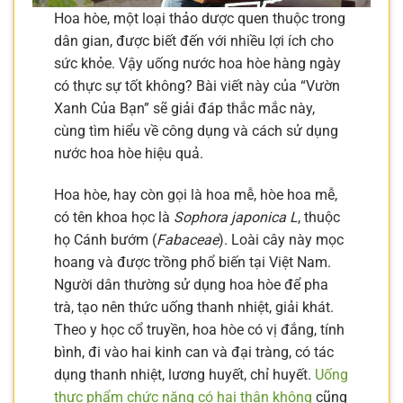
Hoa hòe, một loại thảo dược quen thuộc trong
dân gian, được biết đến với nhiều lợi ích cho
sức khỏe. Vậy uống nước hoa hòe hàng ngày
có thực sự tốt không? Bài viết này của “Vườn
Xanh Của Bạn” sẽ giải đáp thắc mắc này,
cùng tìm hiểu về công dụng và cách sử dụng
nước hoa hòe hiệu quả.
Hoa hòe, hay còn gọi là hoa mễ, hòe hoa mễ,
có tên khoa học là
Sophora japonica L
, thuộc
họ Cánh bướm (
Fabaceae
). Loài cây này mọc
hoang và được trồng phổ biến tại Việt Nam.
Người dân thường sử dụng hoa hòe để pha
trà, tạo nên thức uống thanh nhiệt, giải khát.
Theo y học cổ truyền, hoa hòe có vị đắng, tính
bình, đi vào hai kinh can và đại tràng, có tác
dụng thanh nhiệt, lương huyết, chỉ huyết.
Uống
thực phẩm chức năng có hại thận không
cũng