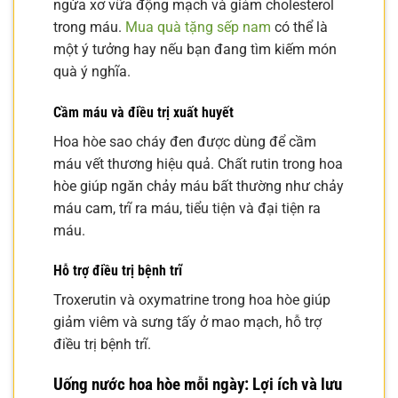
ngừa xơ vữa động mạch và giảm cholesterol
trong máu.
Mua quà tặng sếp nam
có thể là
một ý tưởng hay nếu bạn đang tìm kiếm món
quà ý nghĩa.
Cầm máu và điều trị xuất huyết
Hoa hòe sao cháy đen được dùng để cầm
máu vết thương hiệu quả. Chất rutin trong hoa
hòe giúp ngăn chảy máu bất thường như chảy
máu cam, trĩ ra máu, tiểu tiện và đại tiện ra
máu.
Hỗ trợ điều trị bệnh trĩ
Troxerutin và oxymatrine trong hoa hòe giúp
giảm viêm và sưng tấy ở mao mạch, hỗ trợ
điều trị bệnh trĩ.
Uống nước hoa hòe mỗi ngày: Lợi ích và lưu