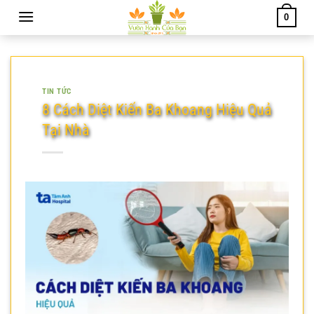
Chuyển
0
đến
nội
dung
TIN TỨC
8 Cách Diệt Kiến Ba Khoang Hiệu Quả
Tại Nhà