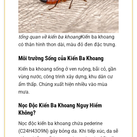
tổng quan về kiến ba khoang
Kiến ba khoang
có thân hình thon dài, màu đỏ đen đặc trưng.
Môi trường Sống của Kiến Ba Khoang
Kiến ba khoang sống ở ven ruộng, bãi cỏ, gần
vùng nước, công trình xây dựng, khu dân cư
ẩm thấp. Chúng xuất hiện nhiều vào mùa
mưa.
Nọc Độc Kiến Ba Khoang Nguy Hiểm
Không?
Nọc độc kiến ba khoang chứa pederine
(C24H43O9N) gây bỏng da. Khi tiếp xúc, da sẽ