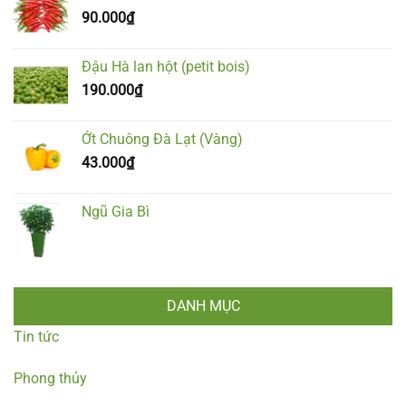
90.000
₫
Đậu Hà lan hột (petit bois)
190.000
₫
Ớt Chuông Đà Lạt (Vàng)
43.000
₫
Ngũ Gia Bì
DANH MỤC
Tin tức
Phong thủy