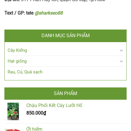
Text / GP: tele
@sharkseo88
DANH MỤC SẢN PHẨM
Cây Kiểng
Hạt giống
Rau, Củ, Quả sạch
SẢN PHẨM
Chậu Phối Kết Cây Lưỡi Hổ
850.000
₫
Ớt hiểm