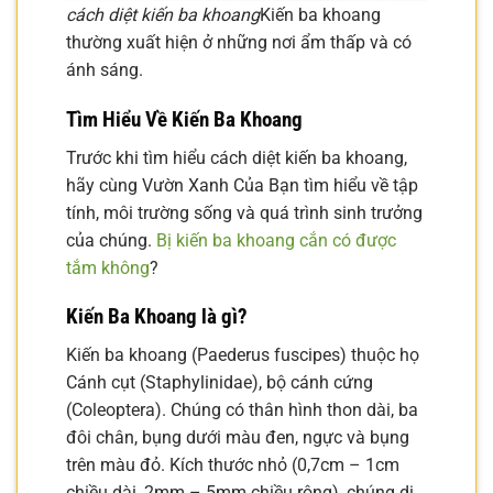
cách diệt kiến ba khoang
Kiến ba khoang
thường xuất hiện ở những nơi ẩm thấp và có
ánh sáng.
Tìm Hiểu Về Kiến Ba Khoang
Trước khi tìm hiểu cách diệt kiến ba khoang,
hãy cùng Vườn Xanh Của Bạn tìm hiểu về tập
tính, môi trường sống và quá trình sinh trưởng
của chúng.
Bị kiến ba khoang cắn có được
tắm không
?
Kiến Ba Khoang là gì?
Kiến ba khoang (Paederus fuscipes) thuộc họ
Cánh cụt (Staphylinidae), bộ cánh cứng
(Coleoptera). Chúng có thân hình thon dài, ba
đôi chân, bụng dưới màu đen, ngực và bụng
trên màu đỏ. Kích thước nhỏ (0,7cm – 1cm
chiều dài, 2mm – 5mm chiều rộng), chúng di