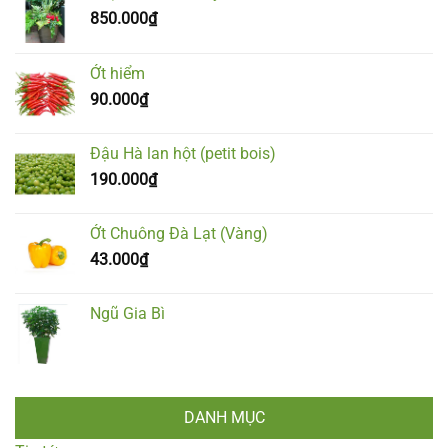
850.000
₫
Ớt hiểm
90.000
₫
Đậu Hà lan hột (petit bois)
190.000
₫
Ớt Chuông Đà Lạt (Vàng)
43.000
₫
Ngũ Gia Bì
DANH MỤC