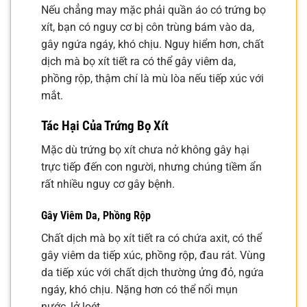
Nếu chẳng may mặc phải quần áo có trứng bọ
xít, bạn có nguy cơ bị côn trùng bám vào da,
gây ngứa ngáy, khó chịu. Nguy hiểm hơn, chất
dịch mà bọ xít tiết ra có thể gây viêm da,
phồng rộp, thậm chí là mù lòa nếu tiếp xúc với
mắt.
Tác Hại Của Trứng Bọ Xít
Mặc dù trứng bọ xít chưa nở không gây hại
trực tiếp đến con người, nhưng chúng tiềm ẩn
rất nhiều nguy cơ gây bệnh.
Gây Viêm Da, Phồng Rộp
Chất dịch mà bọ xít tiết ra có chứa axit, có thể
gây viêm da tiếp xúc, phồng rộp, đau rát. Vùng
da tiếp xúc với chất dịch thường ửng đỏ, ngứa
ngáy, khó chịu. Nặng hơn có thể nổi mụn
nước, lở loét.