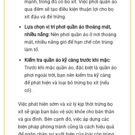
mạnh, trong đó có bọ xít. Việc phơi quần áo
qua đêm sẽ tạo điều kiện thuận lợi cho bọ
xít đậu và đẻ trứng.
Lựa chọn vị trí phơi quần áo thoáng mát,
nhiều nắng:
Nên phơi quần áo ở nơi thoáng
mát, nhiều nắng gió để hạn chế côn trùng
làm tổ.
Kiểm tra quần áo kỹ càng trước khi mặc:
Trước khi mặc quần áo, đặc biệt là quần áo
phơi ngoài trời, bạn nên kiểm tra kỹ càng
để phát hiện và loại bỏ trứng bọ xít (nếu
có).
Việc phát hiện sớm và xử lý kịp thời trứng bọ
xít sẽ giúp bạn bảo vệ sức khỏe cho bản thân
và gia đình. Bên cạnh đó, việc áp dụng các
biện pháp phòng tránh cũng là cách hiệu quả
để ngăn chặn sự xuất hiện của loài côn trùng