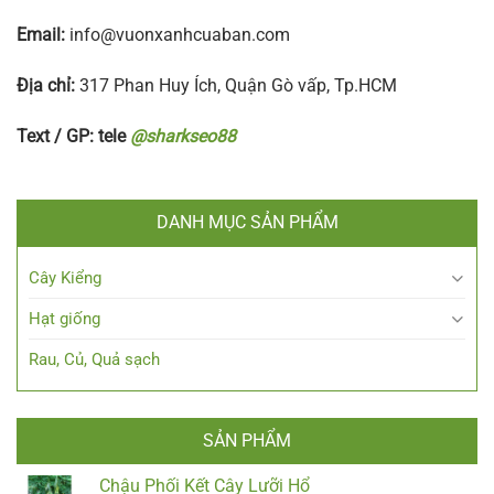
Email:
info@vuonxanhcuaban.com
Địa chỉ:
317 Phan Huy Ích, Quận Gò vấp, Tp.HCM
Text / GP: tele
@sharkseo88
DANH MỤC SẢN PHẨM
Cây Kiểng
Hạt giống
Rau, Củ, Quả sạch
SẢN PHẨM
Chậu Phối Kết Cây Lưỡi Hổ