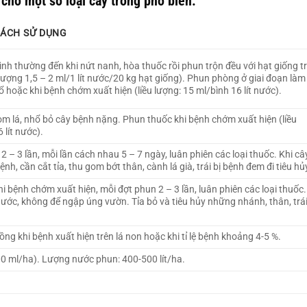
cho một số loại cây trồng phổ biến:
CÁCH SỬ DỤNG
nh thường đến khi nứt nanh, hòa thuốc rồi phun trộn đều với hạt giống t
u lượng 1,5 – 2 ml/1 lít nước/20 kg hạt giống). Phun phòng ở giai đoạn làm
ổ hoặc khi bệnh chớm xuất hiện (liều lượng: 15 ml/bình 16 lít nước).
om lá, nhổ bỏ cây bệnh nặng. Phun thuốc khi bệnh chớm xuất hiện (liều
 lít nước).
 2 – 3 lần, mỗi lần cách nhau 5 – 7 ngày, luân phiên các loại thuốc. Khi câ
nh, cần cắt tỉa, thu gom bớt thân, cành lá già, trái bị bệnh đem đi tiêu hủ
 bệnh chớm xuất hiện, mỗi đợt phun 2 – 3 lần, luân phiên các loại thuốc.
ớc, không để ngập úng vườn. Tỉa bỏ và tiêu hủy những nhánh, thân, trá
ng khi bệnh xuất hiện trên lá non hoặc khi tỉ lệ bệnh khoảng 4-5 %.
500 ml/ha). Lượng nước phun: 400-500 lít/ha.