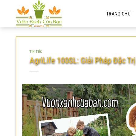
Chuyển
đến
TRANG CHỦ
nội
dung
TIN TỨC
AgriLife 100SL: Giải Pháp Đặc Tr