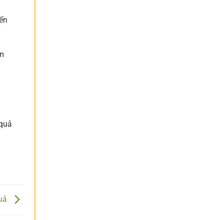
đến
ăm
 quả
Quả