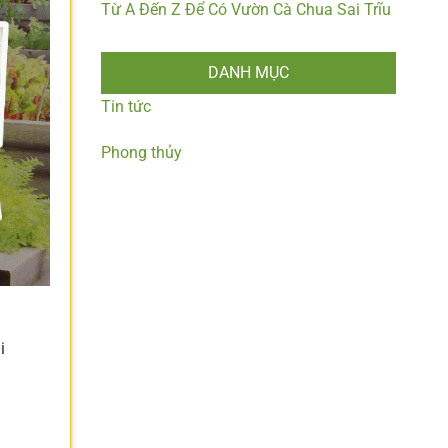
Từ A Đến Z Để Có Vườn Cà Chua Sai Trĩu
DANH MỤC
Tin tức
Phong thủy
i