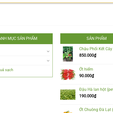
ANH MỤC SẢN PHẨM
SẢN PHẨM
Chậu Phối Kết Cây
850.000
₫
Ớt hiểm
Quả sạch
90.000
₫
Đậu Hà lan hột (pet
190.000
₫
Ớt Chuông Đà Lạt 