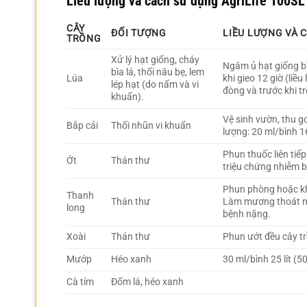
Liều lượng và cách sử dụng AgriLife 100SL 
CÂY
ĐỐI TƯỢNG
LIỀU LƯỢNG VÀ 
TRỒNG
Xử lý hạt giống, cháy
Ngâm ủ hạt giống bì
bìa lá, thối nâu bẹ, lem
Lúa
khi gieo 12 giờ (liề
lép hạt (do nấm và vi
đòng và trước khi tr
khuẩn).
Vệ sinh vườn, thu g
Bắp cải
Thối nhũn vi khuẩn
lượng: 20 ml/bình 16
Phun thuốc liên tiếp
Ớt
Thán thư
triệu chứng nhiễm bệ
Phun phòng hoặc khi
Thanh
Thán thư
Làm mương thoát nư
long
bệnh nặng.
Xoài
Thán thư
Phun ướt đều cây trồ
Mướp
Héo xanh
30 ml/bình 25 lít (
Cà tím
Đốm lá, héo xanh