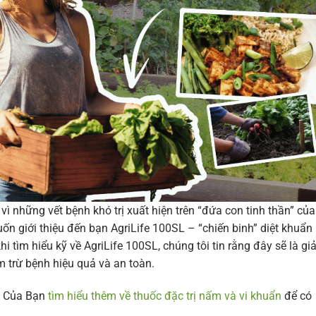
ì những vết bệnh khó trị xuất hiện trên “đứa con tinh thần” của
n giới thiệu đến bạn AgriLife 100SL – “chiến binh” diệt khuẩn
i tìm hiểu kỹ về AgriLife 100SL, chúng tôi tin rằng đây sẽ là giả
 trừ bệnh hiệu quả và an toàn.
h Của Bạn
tìm hiểu thêm về thuốc đặc trị nấm và vi khuẩn
để có