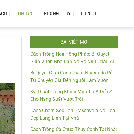
ẠCH
TIN TỨC
PHONG THỦY
LIÊN HỆ
BÀI VIẾT MỚI
Cách Trồng Hoa Hồng Pháp: Bí Quyết
Giúp Vườn Nhà Bạn Nở Rộ Như Châu Âu
Bí Quyết Giúp Cành Giâm Nhanh Ra Rễ:
Từ Chuyên Gia Đến Người Làm Vườn
Kỹ Thuật Trồng Khoai Môn Từ A Đến Z
Cho Năng Suất Vượt Trội
Cách Chăm Sóc Lan Brassavola Nở Hoa
Đẹp Lung Linh Tại Nhà
Cách Trồng Cà Chua Thủy Canh Tại Nhà: