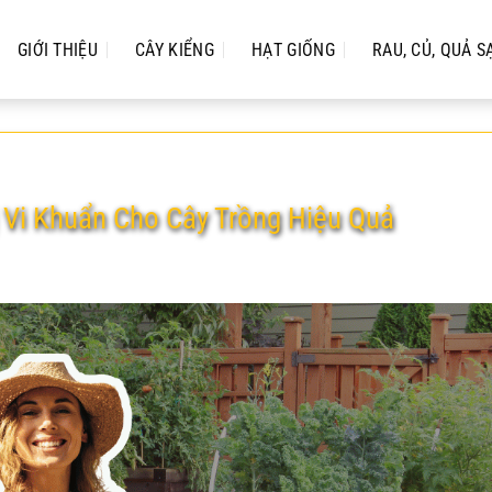
GIỚI THIỆU
CÂY KIỂNG
HẠT GIỐNG
RAU, CỦ, QUẢ S
ị Vi Khuẩn Cho Cây Trồng Hiệu Quả