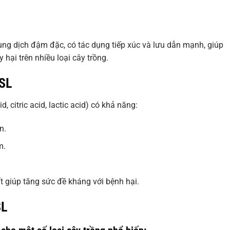
ung dịch đậm đặc, có tác dụng tiếp xúc và lưu dẫn mạnh, giúp
 hại trên nhiều loại cây trồng.
0SL
 citric acid, lactic acid) có khả năng:
n.
m.
t giúp tăng sức đề kháng với bệnh hại.
SL