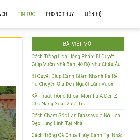
ẠCH
TIN TỨC
PHONG THỦY
LIÊN HỆ
BÀI VIẾT MỚI
Cách Trồng Hoa Hồng Pháp: Bí Quyết
Giúp Vườn Nhà Bạn Nở Rộ Như Châu Âu
Bí Quyết Giúp Cành Giâm Nhanh Ra Rễ:
Từ Chuyên Gia Đến Người Làm Vườn
Kỹ Thuật Trồng Khoai Môn Từ A Đến Z
Cho Năng Suất Vượt Trội
Cách Chăm Sóc Lan Brassavola Nở Hoa
Đẹp Lung Linh Tại Nhà
Cách Trồng Cà Chua Thủy Canh Tại Nhà: