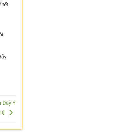
 tết
ôi
Hãy
à Đầy Ý
êu]