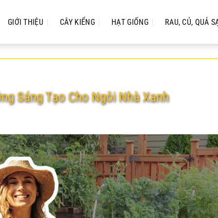
GIỚI THIỆU
CÂY KIỂNG
HẠT GIỐNG
RAU, CỦ, QUẢ S
ưởng Sáng Tạo Cho Ngôi Nhà Xanh