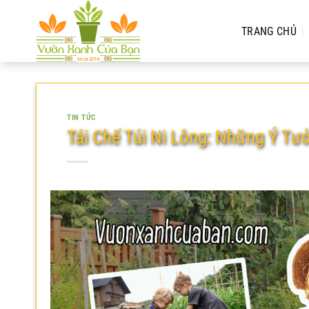
Chuyển
đến
TRANG CHỦ
nội
dung
TIN TỨC
Tái Chế Túi Ni Lông: Những Ý T