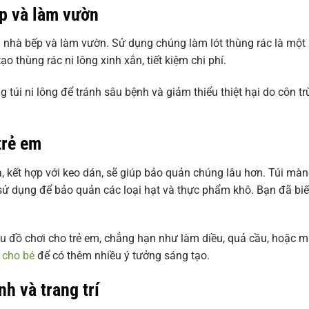
ếp và làm vườn
ng nhà bếp và làm vườn. Sử dụng chúng làm lót thùng rác là một
ạo thùng rác ni lông xinh xắn, tiết kiệm chi phí.
 túi ni lông để tránh sâu bệnh và giảm thiểu thiệt hại do côn t
trẻ em
a, kết hợp với keo dán, sẽ giúp bảo quản chúng lâu hơn. Túi mà
sử dụng để bảo quản các loại hạt và thực phẩm khô. Bạn đã biế
iều đồ chơi cho trẻ em, chẳng hạn như làm diều, quả cầu, hoặc 
ế cho bé
để có thêm nhiều ý tưởng sáng tạo.
nh và trang trí