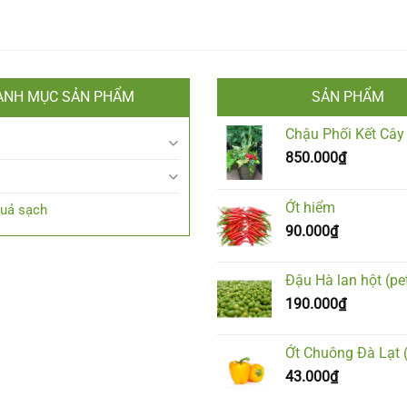
ANH MỤC SẢN PHẨM
SẢN PHẨM
Chậu Phối Kết Cây
850.000
₫
Ớt hiểm
Quả sạch
90.000
₫
Đậu Hà lan hột (pet
190.000
₫
Ớt Chuông Đà Lạt 
43.000
₫