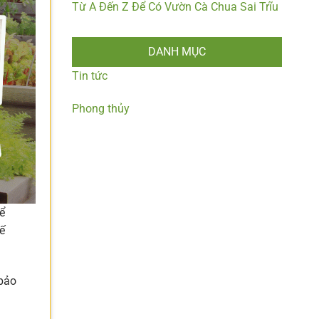
Từ A Đến Z Để Có Vườn Cà Chua Sai Trĩu
DANH MỤC
Tin tức
Phong thủy
ể
ế
 bảo