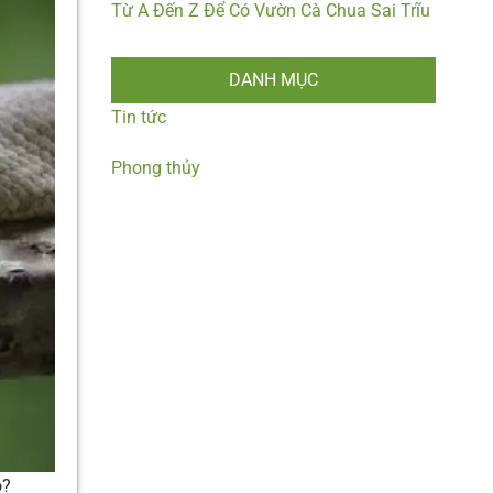
Từ A Đến Z Để Có Vườn Cà Chua Sai Trĩu
DANH MỤC
Tin tức
Phong thủy
o?