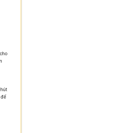
 cho
n
 hút
 để