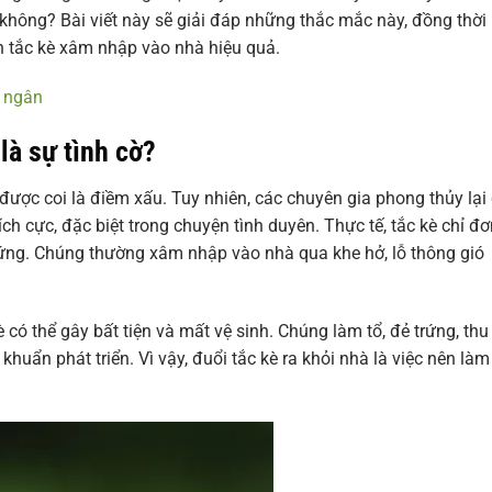
 không? Bài viết này sẽ giải đáp những thắc mắc này, đồng thời
n tắc kè xâm nhập vào nhà hiệu quả.
m ngân
là sự tình cờ?
ược coi là điềm xấu. Tuy nhiên, các chuyên gia phong thủy lại
h cực, đặc biệt trong chuyện tình duyên. Thực tế, tắc kè chỉ đơ
 trứng. Chúng thường xâm nhập vào nhà qua khe hở, lỗ thông gió
è có thể gây bất tiện và mất vệ sinh. Chúng làm tổ, đẻ trứng, thu
khuẩn phát triển. Vì vậy, đuổi tắc kè ra khỏi nhà là việc nên làm