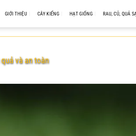
GIỚI THIỆU
CÂY KIỂNG
HẠT GIỐNG
RAU, CỦ, QUẢ S
u quả và an toàn