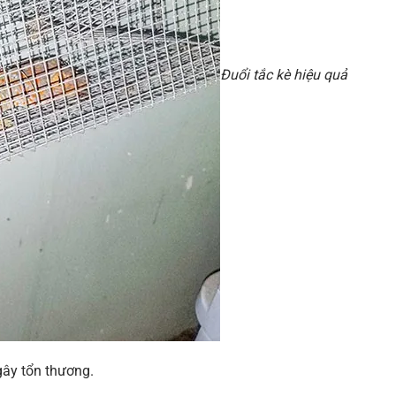
Đuổi tắc kè hiệu quả
gây tổn thương.