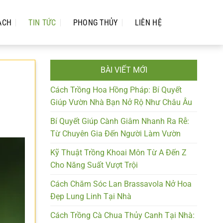
ẠCH
TIN TỨC
PHONG THỦY
LIÊN HỆ
BÀI VIẾT MỚI
Cách Trồng Hoa Hồng Pháp: Bí Quyết
Giúp Vườn Nhà Bạn Nở Rộ Như Châu Âu
Bí Quyết Giúp Cành Giâm Nhanh Ra Rễ:
Từ Chuyên Gia Đến Người Làm Vườn
Kỹ Thuật Trồng Khoai Môn Từ A Đến Z
Cho Năng Suất Vượt Trội
Cách Chăm Sóc Lan Brassavola Nở Hoa
Đẹp Lung Linh Tại Nhà
Cách Trồng Cà Chua Thủy Canh Tại Nhà: