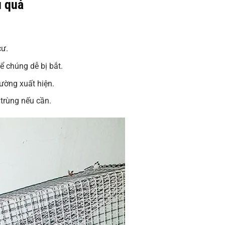
u quả
cư.
ể chúng dễ bị bắt.
hường xuất hiện.
 trùng nếu cần.