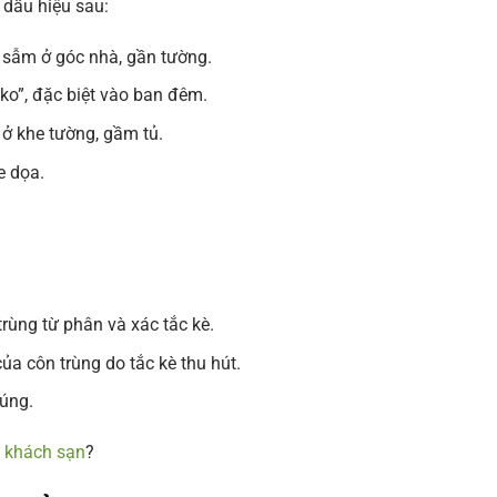
 dấu hiệu sau:
 sẫm ở góc nhà, gần tường.
ko”, đặc biệt vào ban đêm.
 ở khe tường, gầm tủ.
e dọa.
trùng từ phân và xác tắc kè.
ủa côn trùng do tắc kè thu hút.
úng.
ư khách sạn
?