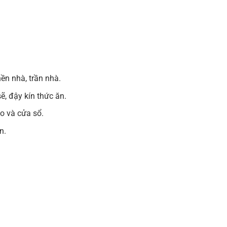
nền nhà, trần nhà.
ẽ, đậy kín thức ăn.
o và cửa sổ.
n.