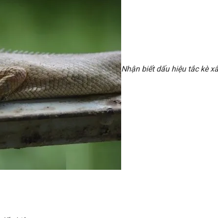
Nhận biết dấu hiệu tắc kè 