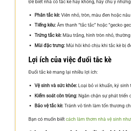
Để biết nhà có tắc kè hay không, hãy chú ý những
Phân tắc kè:
Viên nhỏ, tròn, màu đen hoặc nâu
Tiếng kêu:
Âm thanh “tắc tắc” hoặc “gecko gec
Trứng tắc kè:
Màu trắng, hình tròn nhỏ, thường
Mùi đặc trưng:
Mùi hôi khó chịu khi tắc kè bị đ
Lợi ích của việc đuổi tắc kè
Đuổi tắc kè mang lại nhiều lợi ích:
Vệ sinh và sức khỏe:
Loại bỏ vi khuẩn, ký sinh 
Kiểm soát côn trùng:
Ngăn chặn sự phát triển c
Bảo vệ tắc kè:
Tránh vô tình làm tổn thương ch
Bạn có muốn biết
cách làm thơm nhà vệ sinh nh