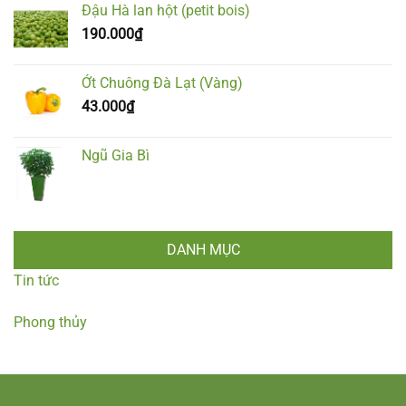
Đậu Hà lan hột (petit bois)
190.000
₫
Ớt Chuông Đà Lạt (Vàng)
43.000
₫
Ngũ Gia Bì
DANH MỤC
Tin tức
Phong thủy