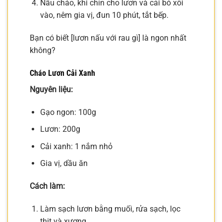
Nấu cháo, khi chín cho lươn và cải bó xôi
vào, nêm gia vị, đun 10 phút, tắt bếp.
Bạn có biết [lươn nấu với rau gì] là ngon nhất
không?
Cháo Lươn Cải Xanh
Nguyên liệu:
Gạo ngon: 100g
Lươn: 200g
Cải xanh: 1 nắm nhỏ
Gia vị, dầu ăn
Cách làm:
Làm sạch lươn bằng muối, rửa sạch, lọc
thịt và xương.