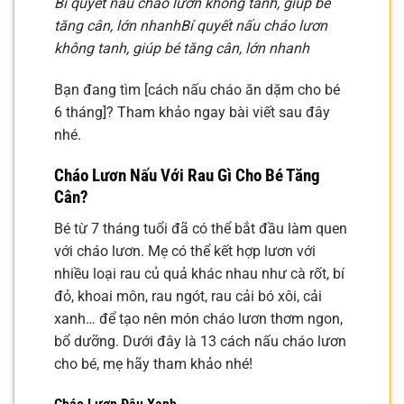
Bí quyết nấu cháo lươn không tanh, giúp bé
tăng cân, lớn nhanh
Bí quyết nấu cháo lươn
không tanh, giúp bé tăng cân, lớn nhanh
Bạn đang tìm [cách nấu cháo ăn dặm cho bé
6 tháng]? Tham khảo ngay bài viết sau đây
nhé.
Cháo Lươn Nấu Với Rau Gì Cho Bé Tăng
Cân?
Bé từ 7 tháng tuổi đã có thể bắt đầu làm quen
với cháo lươn. Mẹ có thể kết hợp lươn với
nhiều loại rau củ quả khác nhau như cà rốt, bí
đỏ, khoai môn, rau ngót, rau cải bó xôi, cải
xanh… để tạo nên món cháo lươn thơm ngon,
bổ dưỡng. Dưới đây là 13 cách nấu cháo lươn
cho bé, mẹ hãy tham khảo nhé!