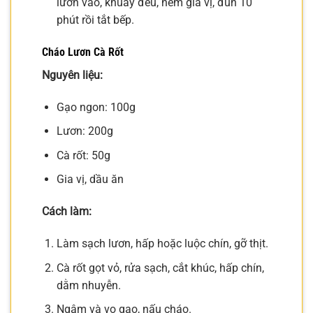
lươn vào, khuấy đều, nêm gia vị, đun 10
phút rồi tắt bếp.
Cháo Lươn Cà Rốt
Nguyên liệu:
Gạo ngon: 100g
Lươn: 200g
Cà rốt: 50g
Gia vị, dầu ăn
Cách làm:
Làm sạch lươn, hấp hoặc luộc chín, gỡ thịt.
Cà rốt gọt vỏ, rửa sạch, cắt khúc, hấp chín,
dằm nhuyễn.
Ngâm và vo gạo, nấu cháo.