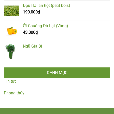
Đậu Hà lan hột (petit bois)
190.000
₫
Ớt Chuông Đà Lạt (Vàng)
43.000
₫
Ngũ Gia Bì
DANH MỤC
Tin tức
Phong thủy