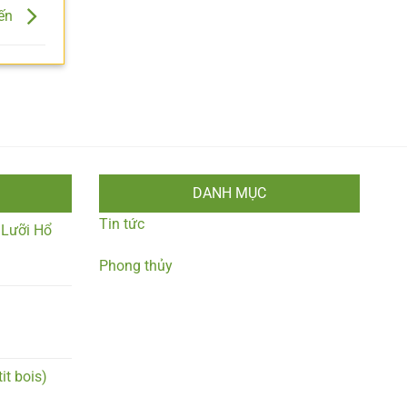
iến
DANH MỤC
Tin tức
 Lưỡi Hổ
Phong thủy
it bois)