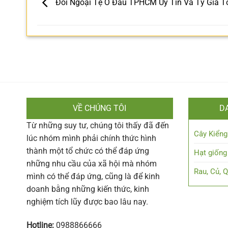
Đổi Ngoại Tệ Ở Đâu TPHCM Uy Tín Và Tỷ Giá T
VỀ CHÚNG TÔI
D
Từ những suy tư, chúng tôi thấy đã đến
Cây Kiểng
lúc nhóm mình phải chính thức hình
thành một tổ chức có thể đáp ứng
Hạt giống
những nhu cầu của xã hội mà nhóm
Rau, Củ, 
mình có thể đáp ứng, cũng là để kinh
doanh bằng những kiến thức, kinh
nghiệm tích lũy được bao lâu nay.
Hotline:
0988866666