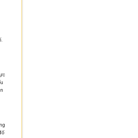
ố.
hực
ếu
an
ang
đố