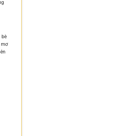
ng
n bè
c mơ
iên