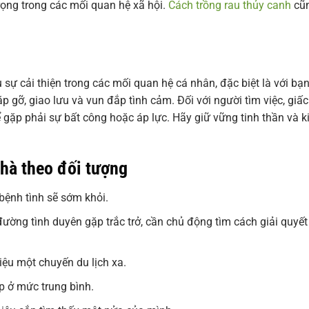
trọng trong các mối quan hệ xã hội.
Cách trồng rau thủy canh
cũ
sự cải thiện trong các mối quan hệ cá nhân, đặc biệt là với bạ
ặp gỡ, giao lưu và vun đắp tình cảm. Đối với người tìm việc, giấ
ể gặp phải sự bất công hoặc áp lực. Hãy giữ vững tinh thần và k
hà theo đối tượng
ệnh tình sẽ sớm khỏi.
ờng tình duyên gặp trắc trở, cần chủ động tìm cách giải quyết
ệu một chuyến du lịch xa.
p ở mức trung bình.