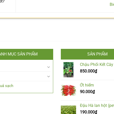
ốt?
B
ANH MỤC SẢN PHẨM
SẢN PHẨM
Chậu Phối Kết Cây
850.000
₫
Ớt hiểm
Quả sạch
90.000
₫
Đậu Hà lan hột (pet
190.000
₫