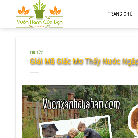
Chuyển
đến
TRANG CHỦ
nội
dung
TIN TỨC
Giải Mã Giấc Mơ Thấy Nước Ngập