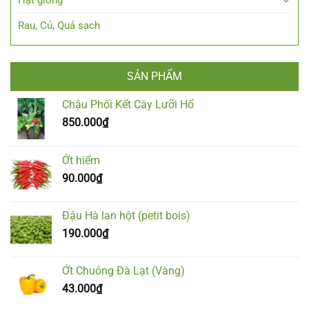
Rau, Củ, Quả sạch
SẢN PHẨM
Chậu Phối Kết Cây Lưỡi Hổ
850.000
₫
Ớt hiểm
90.000
₫
Đậu Hà lan hột (petit bois)
190.000
₫
Ớt Chuông Đà Lạt (Vàng)
43.000
₫