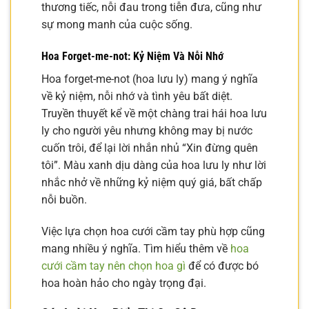
thương tiếc, nỗi đau trong tiễn đưa, cũng như
sự mong manh của cuộc sống.
Hoa Forget-me-not: Kỷ Niệm Và Nỗi Nhớ
Hoa forget-me-not (hoa lưu ly) mang ý nghĩa
về kỷ niệm, nỗi nhớ và tình yêu bất diệt.
Truyền thuyết kể về một chàng trai hái hoa lưu
ly cho người yêu nhưng không may bị nước
cuốn trôi, để lại lời nhắn nhủ “Xin đừng quên
tôi”. Màu xanh dịu dàng của hoa lưu ly như lời
nhắc nhở về những kỷ niệm quý giá, bất chấp
nỗi buồn.
Việc lựa chọn hoa cưới cầm tay phù hợp cũng
mang nhiều ý nghĩa. Tìm hiểu thêm về
hoa
cưới cầm tay nên chọn hoa gì
để có được bó
hoa hoàn hảo cho ngày trọng đại.