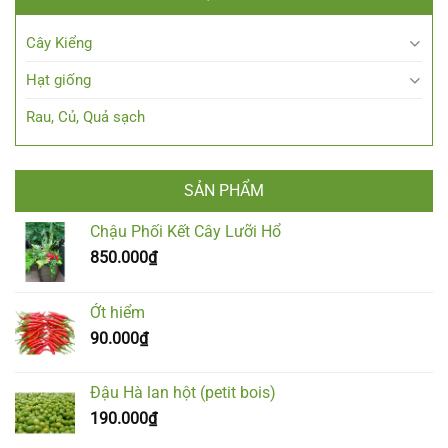
Cây Kiểng
Hạt giống
Rau, Củ, Quả sạch
SẢN PHẨM
Chậu Phối Kết Cây Lưỡi Hổ
850.000
₫
Ớt hiểm
90.000
₫
Đậu Hà lan hột (petit bois)
190.000
₫