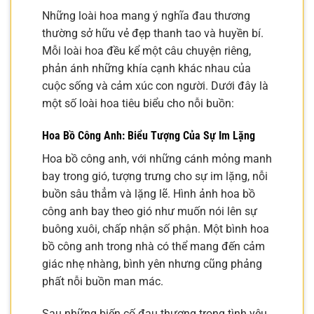
Những loài hoa mang ý nghĩa đau thương
thường sở hữu vẻ đẹp thanh tao và huyền bí.
Mỗi loài hoa đều kể một câu chuyện riêng,
phản ánh những khía cạnh khác nhau của
cuộc sống và cảm xúc con người. Dưới đây là
một số loài hoa tiêu biểu cho nỗi buồn:
Hoa Bồ Công Anh: Biểu Tượng Của Sự Im Lặng
Hoa bồ công anh, với những cánh mỏng manh
bay trong gió, tượng trưng cho sự im lặng, nỗi
buồn sâu thẳm và lặng lẽ. Hình ảnh hoa bồ
công anh bay theo gió như muốn nói lên sự
buông xuôi, chấp nhận số phận. Một bình hoa
bồ công anh trong nhà có thể mang đến cảm
giác nhẹ nhàng, bình yên nhưng cũng phảng
phất nỗi buồn man mác.
Sau những biến cố đau thương trong tình yêu,