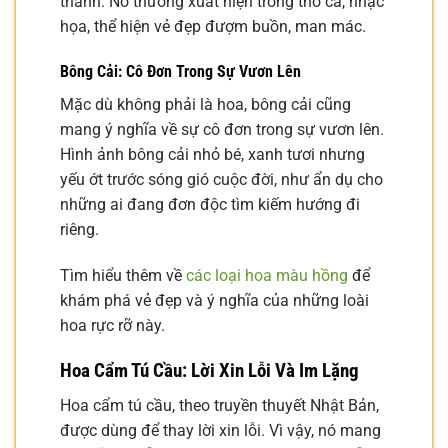
thành. Nó thường xuất hiện trong thơ ca, nhạc
họa, thể hiện vẻ đẹp đượm buồn, man mác.
Bông Cải: Cô Đơn Trong Sự Vươn Lên
Mặc dù không phải là hoa, bông cải cũng
mang ý nghĩa về sự cô đơn trong sự vươn lên.
Hình ảnh bông cải nhỏ bé, xanh tươi nhưng
yếu ớt trước sóng gió cuộc đời, như ẩn dụ cho
những ai đang đơn độc tìm kiếm hướng đi
riêng.
Tìm hiểu thêm về
các loại hoa màu hồng
để
khám phá vẻ đẹp và ý nghĩa của những loài
hoa rực rỡ này.
Hoa Cẩm Tú Cầu: Lời Xin Lỗi Và Im Lặng
Hoa cẩm tú cầu, theo truyền thuyết Nhật Bản,
được dùng để thay lời xin lỗi. Vì vậy, nó mang