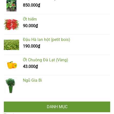
850.000
₫
Ớt hiểm
90.000
₫
Đậu Hà lan hột (petit bois)
190.000
₫
Ớt Chuông Đà Lạt (Vàng)
43.000
₫
Ngũ Gia Bì
DANH MỤC