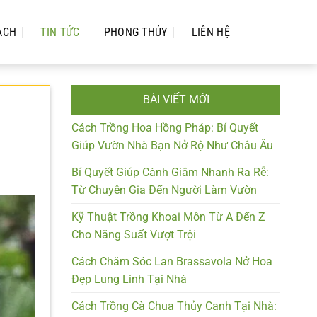
ẠCH
TIN TỨC
PHONG THỦY
LIÊN HỆ
BÀI VIẾT MỚI
Cách Trồng Hoa Hồng Pháp: Bí Quyết
Giúp Vườn Nhà Bạn Nở Rộ Như Châu Âu
Bí Quyết Giúp Cành Giâm Nhanh Ra Rễ:
Từ Chuyên Gia Đến Người Làm Vườn
Kỹ Thuật Trồng Khoai Môn Từ A Đến Z
Cho Năng Suất Vượt Trội
Cách Chăm Sóc Lan Brassavola Nở Hoa
Đẹp Lung Linh Tại Nhà
Cách Trồng Cà Chua Thủy Canh Tại Nhà: