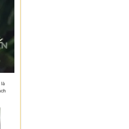
 là
ách