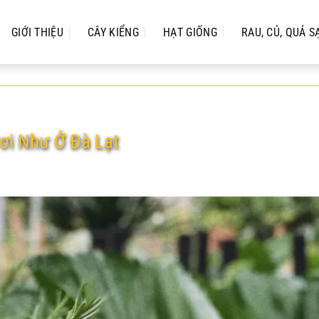
GIỚI THIỆU
CÂY KIỂNG
HẠT GIỐNG
RAU, CỦ, QUẢ S
ơi Như Ở Đà Lạt