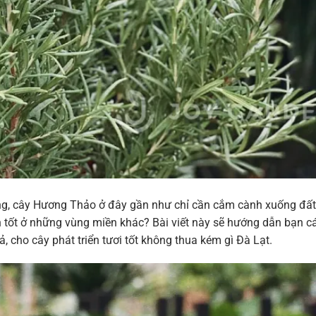
ưởng, cây Hương Thảo ở đây gần như chỉ cần cắm cành xuống đất
 tốt ở những vùng miền khác? Bài viết này sẽ hướng dẫn bạn c
 cho cây phát triển tươi tốt không thua kém gì Đà Lạt.