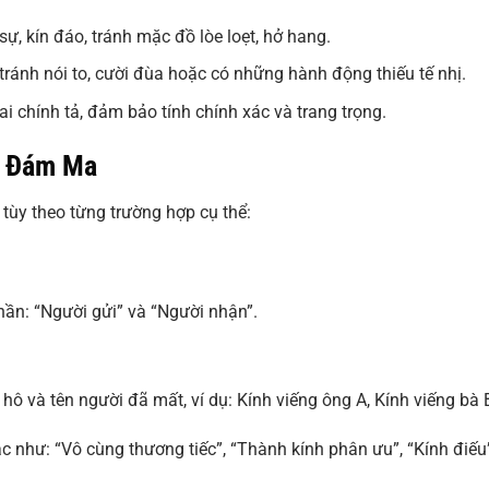
sự, kín đáo, tránh mặc đồ lòe loẹt, hở hang.
tránh nói to, cười đùa hoặc có những hành động thiếu tế nhị.
sai chính tả, đảm bảo tính chính xác và trang trọng.
i Đám Ma
tùy theo từng trường hợp cụ thể:
ần: “Người gửi” và “Người nhận”.
hô và tên người đã mất, ví dụ: Kính viếng ông A, Kính viếng bà 
c như: “Vô cùng thương tiếc”, “Thành kính phân ưu”, “Kính điếu”