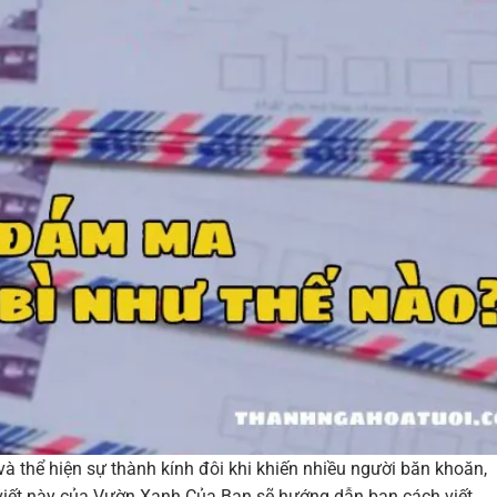
à thể hiện sự thành kính đôi khi khiến nhiều người băn khoăn,
 viết này của Vườn Xanh Của Bạn sẽ hướng dẫn bạn cách viết