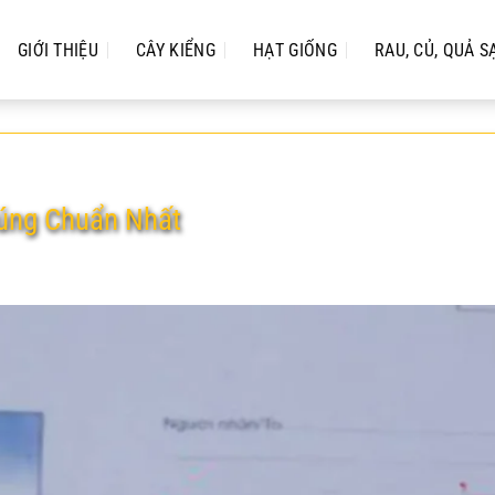
GIỚI THIỆU
CÂY KIỂNG
HẠT GIỐNG
RAU, CỦ, QUẢ S
Đúng Chuẩn Nhất