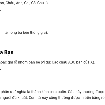
Con, Cháu, Anh, Chị, Cô, Chú…).
n.
hi tên ông bà bên thông gia).
n.
a Bạn
hoặc ghi rõ nhóm bạn bè (ví dụ: Các cháu ABC bạn của X).
n.
h phân ưu” nghĩa là thành kính chia buồn. Câu này thường được
h người đã khuất. Cụm từ này cũng thường được in trên băng rô