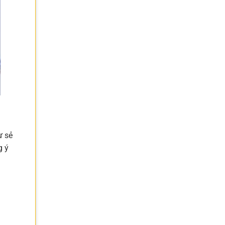
ự sẻ
g ý