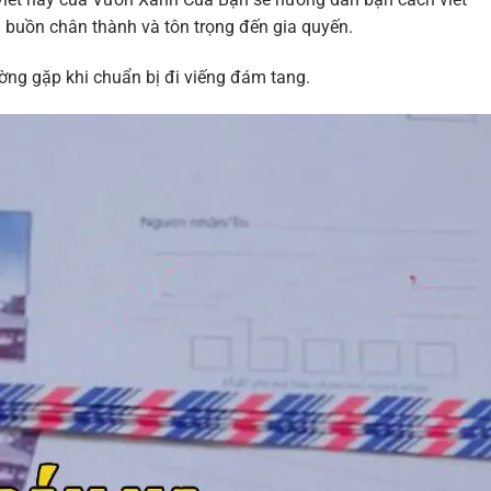
 buồn chân thành và tôn trọng đến gia quyến.
ờng gặp khi chuẩn bị đi viếng đám tang.