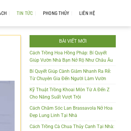
ẠCH
TIN TỨC
PHONG THỦY
LIÊN HỆ
BÀI VIẾT MỚI
Cách Trồng Hoa Hồng Pháp: Bí Quyết
Giúp Vườn Nhà Bạn Nở Rộ Như Châu Âu
Bí Quyết Giúp Cành Giâm Nhanh Ra Rễ:
Từ Chuyên Gia Đến Người Làm Vườn
Kỹ Thuật Trồng Khoai Môn Từ A Đến Z
Cho Năng Suất Vượt Trội
Cách Chăm Sóc Lan Brassavola Nở Hoa
Đẹp Lung Linh Tại Nhà
Cách Trồng Cà Chua Thủy Canh Tại Nhà: