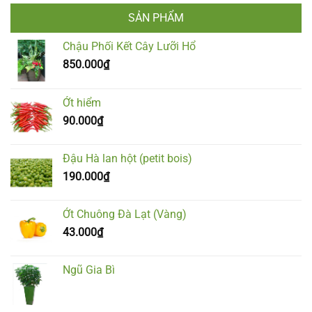
SẢN PHẨM
Chậu Phối Kết Cây Lưỡi Hổ
850.000
₫
Ớt hiểm
90.000
₫
Đậu Hà lan hột (petit bois)
190.000
₫
Ớt Chuông Đà Lạt (Vàng)
43.000
₫
Ngũ Gia Bì