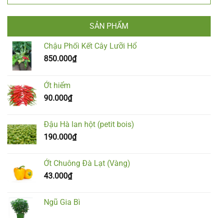
SẢN PHẨM
Chậu Phối Kết Cây Lưỡi Hổ
850.000
₫
Ớt hiểm
90.000
₫
Đậu Hà lan hột (petit bois)
190.000
₫
Ớt Chuông Đà Lạt (Vàng)
43.000
₫
Ngũ Gia Bì