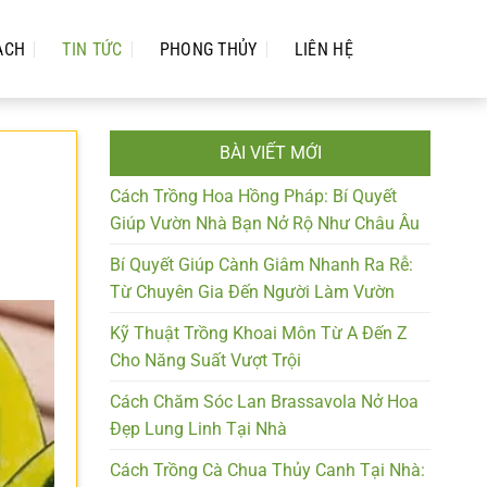
ẠCH
TIN TỨC
PHONG THỦY
LIÊN HỆ
BÀI VIẾT MỚI
Cách Trồng Hoa Hồng Pháp: Bí Quyết
Giúp Vườn Nhà Bạn Nở Rộ Như Châu Âu
Bí Quyết Giúp Cành Giâm Nhanh Ra Rễ:
Từ Chuyên Gia Đến Người Làm Vườn
Kỹ Thuật Trồng Khoai Môn Từ A Đến Z
Cho Năng Suất Vượt Trội
Cách Chăm Sóc Lan Brassavola Nở Hoa
Đẹp Lung Linh Tại Nhà
Cách Trồng Cà Chua Thủy Canh Tại Nhà: