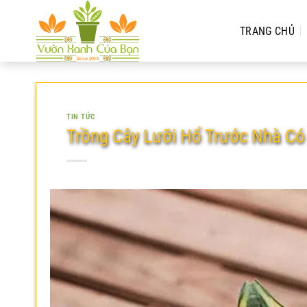
Chuyển
đến
TRANG CHỦ
nội
dung
TIN TỨC
Trồng Cây Lưỡi Hổ Trước Nhà Có