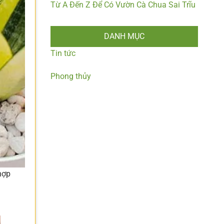
Từ A Đến Z Để Có Vườn Cà Chua Sai Trĩu
DANH MỤC
Tin tức
Phong thủy
hợp
g