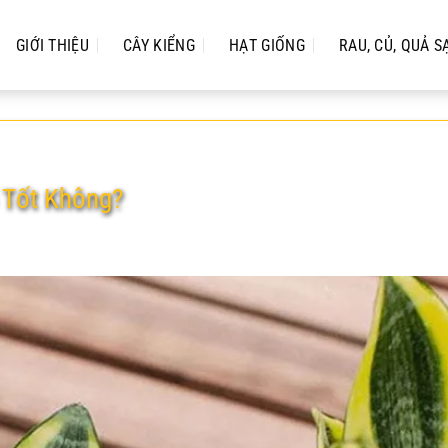
GIỚI THIỆU
CÂY KIỂNG
HẠT GIỐNG
RAU, CỦ, QUẢ S
 Tốt Không?