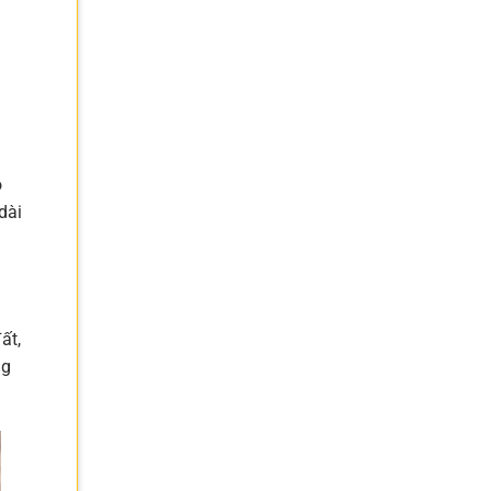
ó
dài
ất,
ng