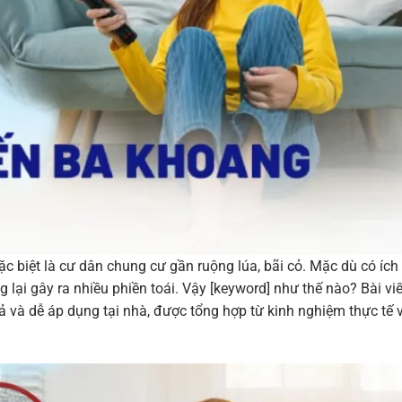
ặc biệt là cư dân chung cư gần ruộng lúa, bãi cỏ. Mặc dù có ích
lại gây ra nhiều phiền toái. Vậy [keyword] như thế nào? Bài viế
uả và dễ áp dụng tại nhà, được tổng hợp từ kinh nghiệm thực tế 