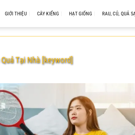
GIỚI THIỆU
CÂY KIỂNG
HẠT GIỐNG
RAU, CỦ, QUẢ S
 Quả Tại Nhà [keyword]