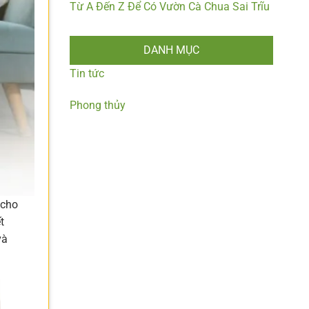
Từ A Đến Z Để Có Vườn Cà Chua Sai Trĩu
DANH MỤC
Tin tức
Phong thủy
 cho
t
và