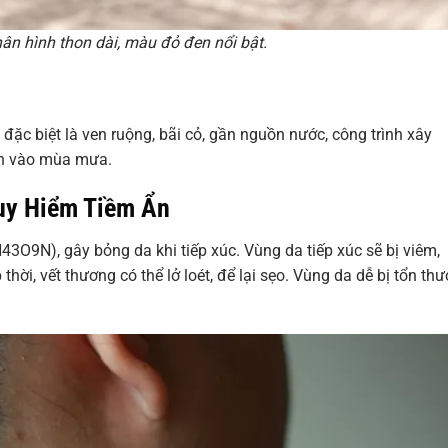
ân hình thon dài, màu đỏ đen nổi bật.
, đặc biệt là ven ruộng, bãi cỏ, gần nguồn nước, công trình xây
nh vào mùa mưa.
uy Hiểm Tiềm Ẩn
3O9N), gây bỏng da khi tiếp xúc. Vùng da tiếp xúc sẽ bị viêm,
hời, vết thương có thể lở loét, để lại sẹo. Vùng da dễ bị tổn th