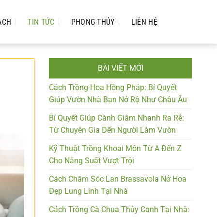
ẠCH
TIN TỨC
PHONG THỦY
LIÊN HỆ
BÀI VIẾT MỚI
Cách Trồng Hoa Hồng Pháp: Bí Quyết
Giúp Vườn Nhà Bạn Nở Rộ Như Châu Âu
Bí Quyết Giúp Cành Giâm Nhanh Ra Rễ:
Từ Chuyên Gia Đến Người Làm Vườn
Kỹ Thuật Trồng Khoai Môn Từ A Đến Z
Cho Năng Suất Vượt Trội
Cách Chăm Sóc Lan Brassavola Nở Hoa
Đẹp Lung Linh Tại Nhà
Cách Trồng Cà Chua Thủy Canh Tại Nhà: