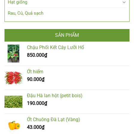
Hạt giống
Rau, Củ, Quả sạch
SẢN PHẨM
Chậu Phối Kết Cây Lưỡi Hổ
850.000
₫
Ớt hiểm
90.000
₫
Đậu Hà lan hột (petit bois)
190.000
₫
Ớt Chuông Đà Lạt (Vàng)
43.000
₫