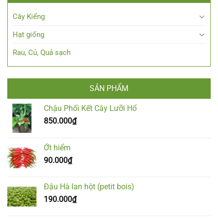
Cây Kiểng
Hạt giống
Rau, Củ, Quả sạch
SẢN PHẨM
Chậu Phối Kết Cây Lưỡi Hổ
850.000
₫
Ớt hiểm
90.000
₫
Đậu Hà lan hột (petit bois)
190.000
₫