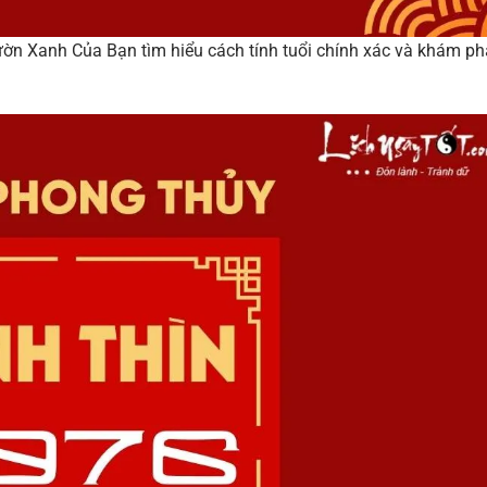
ờn Xanh Của Bạn tìm hiểu cách tính tuổi chính xác và khám ph