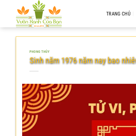
Chuyển
đến
TRANG CHỦ
nội
dung
PHONG THỦY
Sinh năm 1976 năm nay bao nhiê