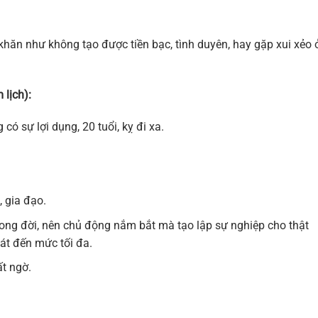
 khăn như không tạo được tiền bạc, tình duyên, hay gặp xui xẻo 
 lịch):
có sự lợi dụng, 20 tuổi, kỵ đi xa.
, gia đạo.
trong đời, nên chủ động nắm bắt mà tạo lập sự nghiệp cho thật
hát đến mức tối đa.
ất ngờ.