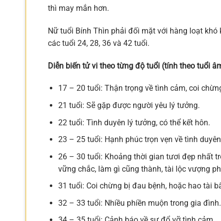
thì may mắn hơn.
Nữ tuổi Bính Thìn phải đối mặt với hàng loạt khó
các tuổi 24, 28, 36 và 42 tuổi.
Diễn biến tử vi theo từng độ tuổi (tính theo tuổi âm
17 – 20 tuổi: Thận trọng về tình cảm, coi chừng 
21 tuổi: Sẽ gặp được người yêu lý tưởng.
22 tuổi: Tình duyên lý tưởng, có thể kết hôn.
23 – 25 tuổi: Hạnh phúc trọn vẹn về tình duyên
26 – 30 tuổi: Khoảng thời gian tươi đẹp nhất 
vững chắc, làm gì cũng thành, tài lộc vượng p
31 tuổi: Coi chừng bị đau bệnh, hoặc hao tài b
32 – 33 tuổi: Nhiều phiền muộn trong gia đình.
34 – 35 tuổi: Cảnh báo về sự đổ vỡ tình cảm.