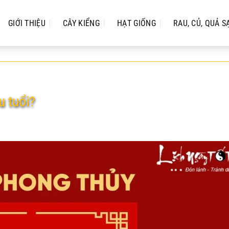
GIỚI THIỆU
CÂY KIỂNG
HẠT GIỐNG
RAU, CỦ, QUẢ S
u tuổi?