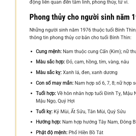
động liên quan đến tâm linh, phong thủy, tử vi.
Phong thủy cho người sinh năm 1
Những người sinh năm 1976 thuộc tuổi Bính Thìn
thông tin phong thủy cơ bản cho tuổi Bính Thìn:
Cung mệnh:
Nam thuộc cung Cấn (Kim); nữ th
Màu sắc hợp:
Đỏ, cam, hồng, tím, vàng, nâu
Màu sắc kỵ:
Xanh lá, đen, xanh dương
Con số may mắn:
Nam hợp số 6, 7, 8; nữ hợp số
Tuổi hợp:
Về hôn nhân hợp tuổi Đinh Tỵ, Mậu Ng
Mậu Ngọ, Quý Hợi
Tuổi kỵ:
Kỷ Mùi, Ất Sửu, Tân Mùi, Quý Sửu
Hướng hợp:
Nam hợp hướng Tây Nam, Đông Bắ
Phật độ mệnh:
Phổ Hiền Bồ Tát