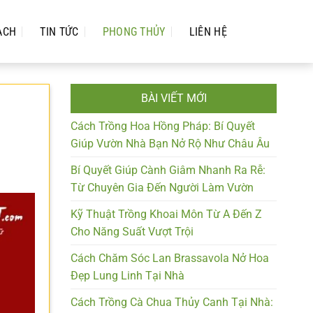
ẠCH
TIN TỨC
PHONG THỦY
LIÊN HỆ
BÀI VIẾT MỚI
Cách Trồng Hoa Hồng Pháp: Bí Quyết
Giúp Vườn Nhà Bạn Nở Rộ Như Châu Âu
Bí Quyết Giúp Cành Giâm Nhanh Ra Rễ:
Từ Chuyên Gia Đến Người Làm Vườn
Kỹ Thuật Trồng Khoai Môn Từ A Đến Z
Cho Năng Suất Vượt Trội
Cách Chăm Sóc Lan Brassavola Nở Hoa
Đẹp Lung Linh Tại Nhà
Cách Trồng Cà Chua Thủy Canh Tại Nhà: