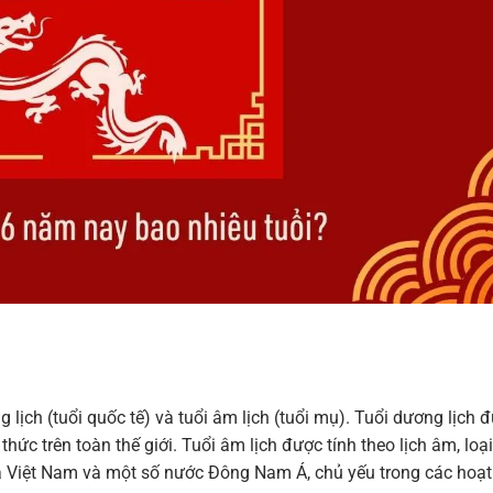
g lịch (tuổi quốc tế) và tuổi âm lịch (tuổi mụ). Tuổi dương lịch 
thức trên toàn thế giới. Tuổi âm lịch được tính theo lịch âm, loại
a Việt Nam và một số nước Đông Nam Á, chủ yếu trong các hoạt