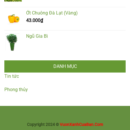
Ớt Chuông Đà Lạt (Vàng)
43.000
₫
Ngũ Gia Bì
DANH MỤC
Tin tức
Phong thủy
Copyright 2024 ©
VuonXanhCuaBan.Com