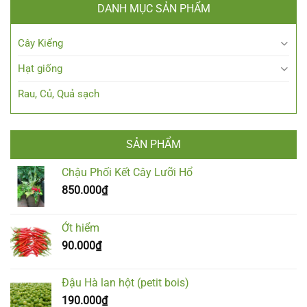
DANH MỤC SẢN PHẨM
Cây Kiểng
Hạt giống
Rau, Củ, Quả sạch
SẢN PHẨM
Chậu Phối Kết Cây Lưỡi Hổ
850.000
₫
Ớt hiểm
90.000
₫
Đậu Hà lan hột (petit bois)
190.000
₫