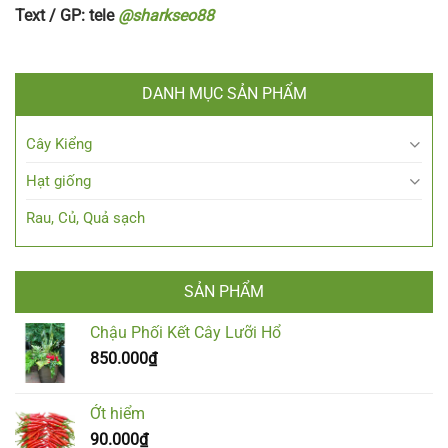
Text / GP: tele
@sharkseo88
DANH MỤC SẢN PHẨM
Cây Kiểng
Hạt giống
Rau, Củ, Quả sạch
SẢN PHẨM
Chậu Phối Kết Cây Lưỡi Hổ
850.000
₫
Ớt hiểm
90.000
₫