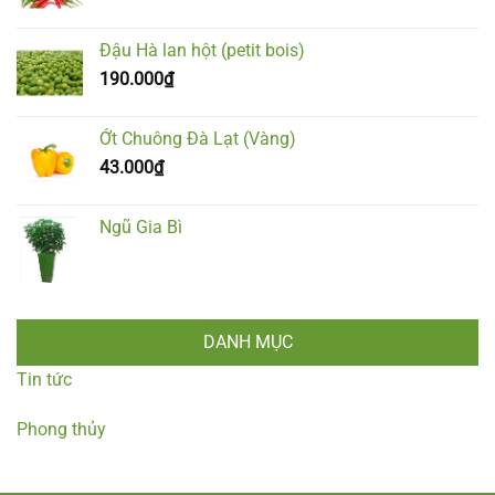
Đậu Hà lan hột (petit bois)
190.000
₫
Ớt Chuông Đà Lạt (Vàng)
43.000
₫
Ngũ Gia Bì
DANH MỤC
Tin tức
Phong thủy