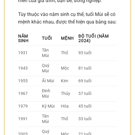
mến của gia đình, bạn bè, đồng nghiệp.
Tùy thuộc vào năm sinh cụ thể, tuổi Mùi sẽ có
mệnh khác nhau, được thể hiện qua bảng sau:
NĂM
ĐỘ TUỔI (NĂM
TUỔI
MỆNH
SINH
2024)
Tân
1931
Thổ
93 tuổi
Mùi
Quý
1943
Mộc
81 tuổi
Mùi
1955
Ất Mùi
Kim
69 tuổi
Đinh
1967
Thủy
57 tuổi
Mùi
1979
Kỷ Mùi
Hỏa
45 tuổi
Tân
1991
Thổ
33 tuổi
Mùi
Quý
2003
Mộc
21 tuổi