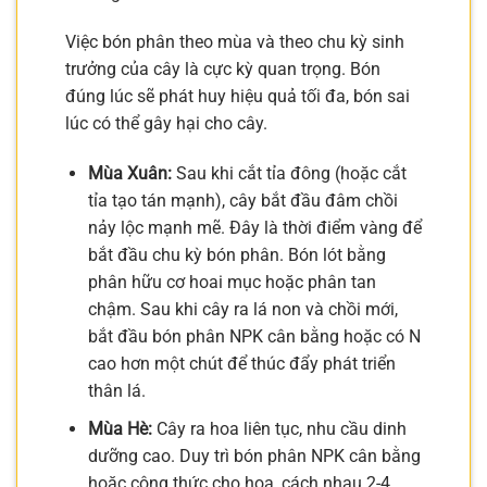
Việc bón phân theo mùa và theo chu kỳ sinh
trưởng của cây là cực kỳ quan trọng. Bón
đúng lúc sẽ phát huy hiệu quả tối đa, bón sai
lúc có thể gây hại cho cây.
Mùa Xuân:
Sau khi cắt tỉa đông (hoặc cắt
tỉa tạo tán mạnh), cây bắt đầu đâm chồi
nảy lộc mạnh mẽ. Đây là thời điểm vàng để
bắt đầu chu kỳ bón phân. Bón lót bằng
phân hữu cơ hoai mục hoặc phân tan
chậm. Sau khi cây ra lá non và chồi mới,
bắt đầu bón phân NPK cân bằng hoặc có N
cao hơn một chút để thúc đẩy phát triển
thân lá.
Mùa Hè:
Cây ra hoa liên tục, nhu cầu dinh
dưỡng cao. Duy trì bón phân NPK cân bằng
hoặc công thức cho hoa, cách nhau 2-4