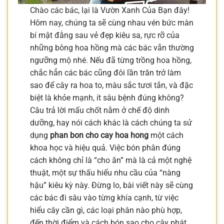
Chào các bác, lại là Vườn Xanh Của Bạn đây!
Hôm nay, chúng ta sẽ cùng nhau vén bức màn
bí mật đằng sau vẻ đẹp kiêu sa, rực rỡ của
những bông hoa hồng mà các bác vẫn thường
ngưỡng mộ nhé. Nếu đã từng trồng hoa hồng,
chắc hẳn các bác cũng đôi lần trăn trở làm
sao để cây ra hoa to, màu sắc tươi tắn, và đặc
biệt là khỏe mạnh, ít sâu bệnh đúng không?
Câu trả lời mấu chốt nằm ở chế độ dinh
dưỡng, hay nói cách khác là cách chúng ta sử
dụng
phan bon cho cay hoa hong
một cách
khoa học và hiệu quả. Việc bón phân đúng
cách không chỉ là “cho ăn” mà là cả một nghệ
thuật, một sự thấu hiểu nhu cầu của “nàng
hậu” kiêu kỳ này. Đừng lo, bài viết này sẽ cùng
các bác đi sâu vào từng khía cạnh, từ việc
hiểu cây cần gì, các loại phân nào phù hợp,
đến thời điểm và cách bón sao cho cây phát