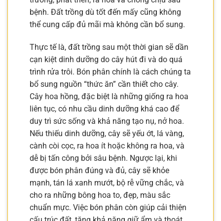
bệnh. Đất trồng dù tốt đến mấy cũng không
thể cung cấp đủ mãi mà không cần bổ sung.
Thực tế là, đất trồng sau một thời gian sẽ dần
cạn kiệt dinh dưỡng do cây hút đi và do quá
trình rửa trôi. Bón phân chính là cách chúng ta
bổ sung nguồn “thức ăn” cần thiết cho cây.
Cây hoa hồng, đặc biệt là những giống ra hoa
liên tục, có nhu cầu dinh dưỡng khá cao để
duy trì sức sống và khả năng tạo nụ, nở hoa.
Nếu thiếu dinh dưỡng, cây sẽ yếu ớt, lá vàng,
cành còi cọc, ra hoa ít hoặc không ra hoa, và
dễ bị tấn công bởi sâu bệnh. Ngược lại, khi
được bón phân đúng và đủ, cây sẽ khỏe
mạnh, tán lá xanh mướt, bộ rễ vững chắc, và
cho ra những bông hoa to, đẹp, màu sắc
chuẩn mực. Việc bón phân còn giúp cải thiện
cấu trúc đất, tăng khả năng giữ ẩm và thoát