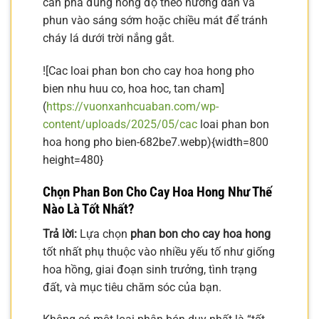
cần pha đúng nồng độ theo hướng dẫn và
phun vào sáng sớm hoặc chiều mát để tránh
cháy lá dưới trời nắng gắt.
![Cac loai phan bon cho cay hoa hong pho
bien nhu huu co, hoa hoc, tan cham]
(
https://vuonxanhcuaban.com/wp-
content/uploads/2025/05/cac
loai phan bon
hoa hong pho bien-682be7.webp){width=800
height=480}
Chọn Phan Bon Cho Cay Hoa Hong Như Thế
Nào Là Tốt Nhất?
Trả lời:
Lựa chọn
phan bon cho cay hoa hong
tốt nhất phụ thuộc vào nhiều yếu tố như giống
hoa hồng, giai đoạn sinh trưởng, tình trạng
đất, và mục tiêu chăm sóc của bạn.