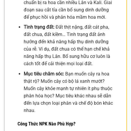
chuẩn bị ra hoa cần nhiều Lân và Kali. Giai
đoạn sau cắt tỉa cần bổ sung dinh dưỡng
để phục hồi và phân hóa mầm hoa mới.
Tình trạng đất:
Đất thịt nặng, đất cát pha,
đất chua, đất kiềm… Tình trạng đất ảnh
hưởng đến khả năng hấp thụ dinh dưỡng
của rễ. Ví dụ, đất chua có thể hạn chế khả
năng hấp thụ Lân. Bổ sung hữu cơ luôn là
cách tốt để cải thiện mọi loại đất.
Mục tiêu chăm sóc:
Bạn muốn cây ra hoa
thật rộ? Muốn cây có bộ lá xanh mướt?
Muốn cây khỏe mạnh tự nhiên ít phụ thuộc
phân hóa học? Mục tiêu khác nhau sẽ dẫn
đến lựa chọn loại phân và chế độ bón khác
nhau.
Công Thức NPK Nào Phù Hợp?