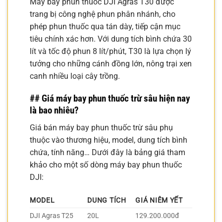
Máy bay phun thuốc DJI Agras T30 được
trang bị công nghệ phun phân nhánh, cho
phép phun thuốc qua tán dày, tiếp cận mục
tiêu chính xác hơn. Với dung tích bình chứa 30
lít và tốc độ phun 8 lít/phút, T30 là lựa chọn lý
tưởng cho những cánh đồng lớn, nông trại xen
canh nhiều loại cây trồng.
## Giá máy bay phun thuốc trừ sâu hiện nay
là bao nhiêu?
Giá bán máy bay phun thuốc trừ sâu phụ
thuộc vào thương hiệu, model, dung tích bình
chứa, tính năng… Dưới đây là bảng giá tham
khảo cho một số dòng máy bay phun thuốc
DJI:
MODEL
DUNG TÍCH
GIÁ NIÊM YẾT
DJI Agras T25
20L
129.200.000đ