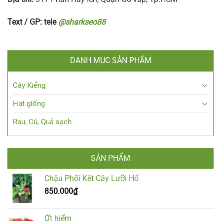
Text / GP: tele
@sharkseo88
DANH MỤC SẢN PHẨM
Cây Kiểng
Hạt giống
Rau, Củ, Quả sạch
SẢN PHẨM
Chậu Phối Kết Cây Lưỡi Hổ
850.000
₫
Ớt hiểm