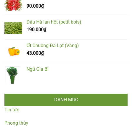
90.000
₫
Đậu Hà lan hột (petit bois)
190.000
₫
Ớt Chuông Đà Lạt (Vàng)
43.000
₫
Ngũ Gia Bì
DANH MỤC
Tin tức
Phong thủy