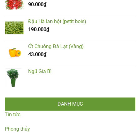
90.000
₫
Đậu Hà lan hột (petit bois)
190.000
₫
Ớt Chuông Đà Lạt (Vàng)
43.000
₫
Ngũ Gia Bì
DANH MỤC
Tin tức
Phong thủy