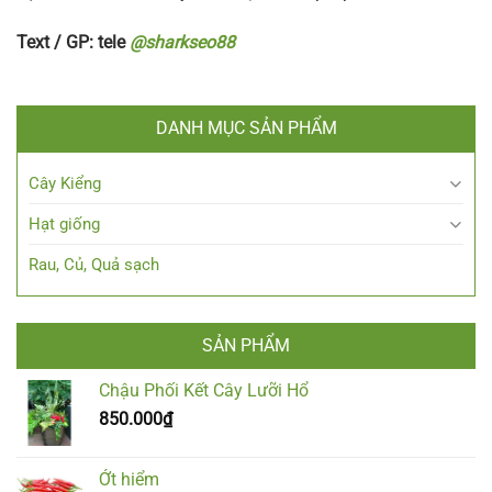
Text / GP: tele
@sharkseo88
DANH MỤC SẢN PHẨM
Cây Kiểng
Hạt giống
Rau, Củ, Quả sạch
SẢN PHẨM
Chậu Phối Kết Cây Lưỡi Hổ
850.000
₫
Ớt hiểm