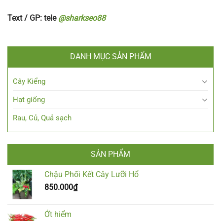
Text / GP: tele
@sharkseo88
DANH MỤC SẢN PHẨM
Cây Kiểng
Hạt giống
Rau, Củ, Quả sạch
SẢN PHẨM
Chậu Phối Kết Cây Lưỡi Hổ
850.000
₫
Ớt hiểm