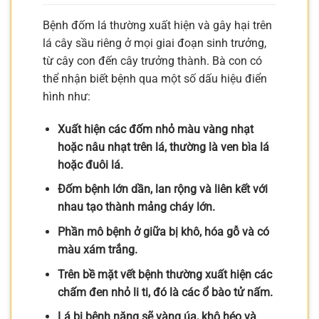
Bệnh đốm lá thường xuất hiện và gây hại trên
lá cây sầu riêng ở mọi giai đoạn sinh trưởng,
từ cây con đến cây trưởng thành. Bà con có
thể nhận biết bệnh qua một số dấu hiệu điển
hình như:
Xuất hiện các đốm nhỏ màu vàng nhạt
hoặc nâu nhạt trên lá, thường là ven bìa lá
hoặc đuôi lá.
Đốm bệnh lớn dần, lan rộng và liên kết với
nhau tạo thành mảng cháy lớn.
Phần mô bệnh ở giữa bị khô, hóa gỗ và có
màu xám trắng.
Trên bề mặt vết bệnh thường xuất hiện các
chấm đen nhỏ li ti, đó là các ổ bào tử nấm.
Lá bị bệnh nặng sẽ vàng úa, khô héo và