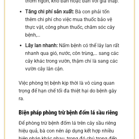
thơm ngon, khó bán hoặc bán với giá thấp.
Tăng chi phí sản xuất:
Bà con phải tốn
thêm chi phí cho việc mua thuốc bảo vệ
thực vật, công phun thuốc, chăm sóc cây
bệnh,…
Lây lan nhanh:
Nấm bệnh có thể lây lan rất
nhanh qua gió, nước, côn trùng,… sang các
cây khác trong vườn, thậm chí là sang các
vườn cây lân cận.
Việc phòng trị bệnh kịp thời là vô cùng quan
trọng để hạn chế tối đa thiệt hại do bệnh gây
ra.
Biện pháp phòng trừ bệnh đốm lá sầu riêng
Để phòng trừ bệnh đốm lá trên cây sầu riêng
hiệu quả, bà con nên áp dụng kết hợp nhiều
biện pháp khác nhau, trong đó chú trọng đến