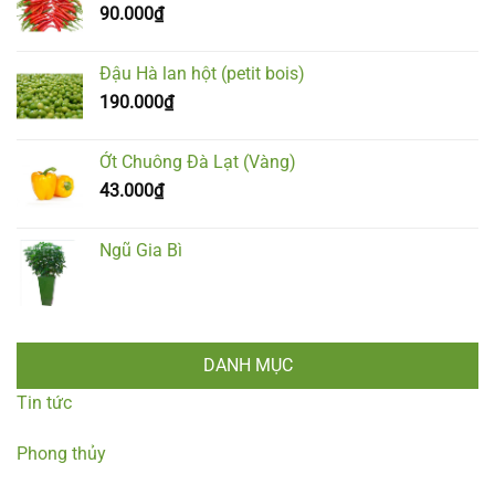
90.000
₫
Đậu Hà lan hột (petit bois)
190.000
₫
Ớt Chuông Đà Lạt (Vàng)
43.000
₫
Ngũ Gia Bì
DANH MỤC
Tin tức
Phong thủy