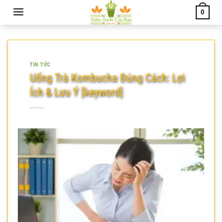
Chuyển
0
đến
nội
dung
TIN TỨC
Uống Trà Kombucha Đúng Cách: Lợi
Ích & Lưu Ý [keyword]