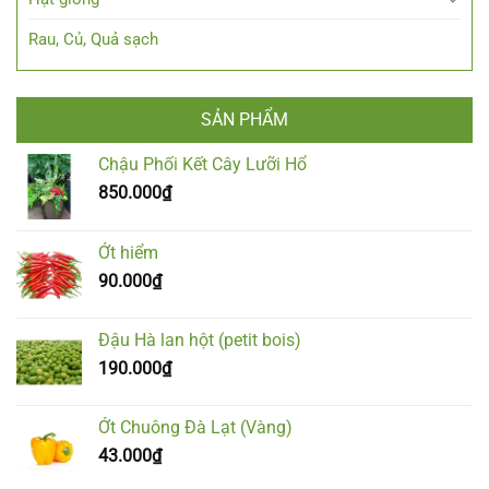
Rau, Củ, Quả sạch
SẢN PHẨM
Chậu Phối Kết Cây Lưỡi Hổ
850.000
₫
Ớt hiểm
90.000
₫
Đậu Hà lan hột (petit bois)
190.000
₫
Ớt Chuông Đà Lạt (Vàng)
43.000
₫