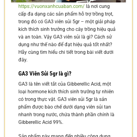
https://vuonxanhcuaban.com/
là nơi cung
cấp đa dạng các sản phẩm hỗ trợ trồng trọt,
trong đó có GA3 viên sủi 5gr – một giải pháp
kích thích sinh trưởng cho cây trồng hiệu quả
và an toàn. Vậy GA3 viên sủi là gì? Cách sử
dụng như thế nào để đạt hiệu quả tốt nhất?
Hãy cùng tìm hiểu chi tiết trong bài viết dưới
đây.
GA3 Viên Sủi 5gr là gì?
GA3 là tên viết tắt của Gibberellic Acid, một
loại hormone kích thích sinh trưởng tự nhiên
có trong thực vật. GA3 viên sủi 5gr là sản
phẩm được bào chế dưới dạng viên sủi tan
nhanh trong nước, chứa thành phần chính là
Gibberellic Acid 99%.
Sản phẩm này mang đến nhiều công dụng