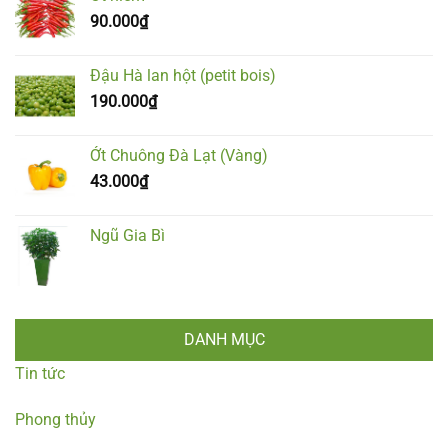
90.000
₫
Đậu Hà lan hột (petit bois)
190.000
₫
Ớt Chuông Đà Lạt (Vàng)
43.000
₫
Ngũ Gia Bì
DANH MỤC
Tin tức
Phong thủy