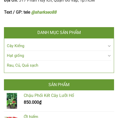
Địa chỉ:
317 Phan Huy Ích, Quận Gò vấp, Tp.HCM
Text / GP: tele
@sharkseo88
DANH MỤC SẢN PHẨM
Cây Kiểng
Hạt giống
Rau, Củ, Quả sạch
SẢN PHẨM
Chậu Phối Kết Cây Lưỡi Hổ
850.000
₫
Ớt hiểm