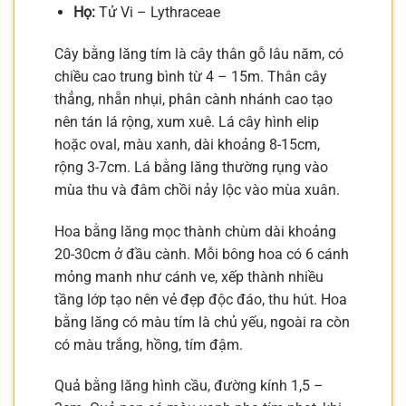
Họ:
Tử Vi – Lythraceae
Cây bằng lăng tím là cây thân gỗ lâu năm, có
chiều cao trung bình từ 4 – 15m. Thân cây
thẳng, nhẵn nhụi, phân cành nhánh cao tạo
nên tán lá rộng, xum xuê. Lá cây hình elip
hoặc oval, màu xanh, dài khoảng 8-15cm,
rộng 3-7cm. Lá bằng lăng thường rụng vào
mùa thu và đâm chồi nảy lộc vào mùa xuân.
Hoa bằng lăng mọc thành chùm dài khoảng
20-30cm ở đầu cành. Mỗi bông hoa có 6 cánh
mỏng manh như cánh ve, xếp thành nhiều
tầng lớp tạo nên vẻ đẹp độc đáo, thu hút. Hoa
bằng lăng có màu tím là chủ yếu, ngoài ra còn
có màu trắng, hồng, tím đậm.
Quả bằng lăng hình cầu, đường kính 1,5 –