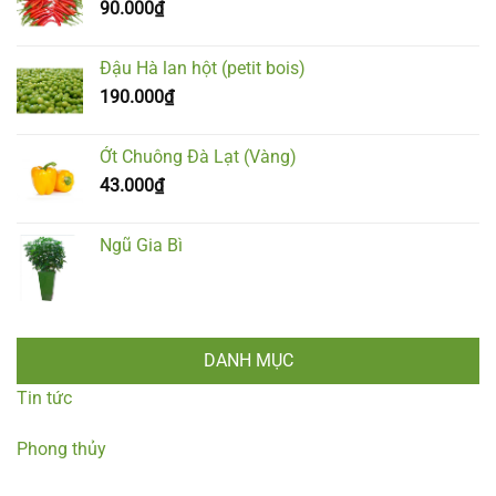
90.000
₫
Đậu Hà lan hột (petit bois)
190.000
₫
Ớt Chuông Đà Lạt (Vàng)
43.000
₫
Ngũ Gia Bì
DANH MỤC
Tin tức
Phong thủy