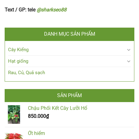
Text / GP: tele
@sharkseo88
DANH MỤC SẢN PHẨM
Cây Kiểng
Hạt giống
Rau, Củ, Quả sạch
SẢN PHẨM
Chậu Phối Kết Cây Lưỡi Hổ
850.000
₫
Ớt hiểm