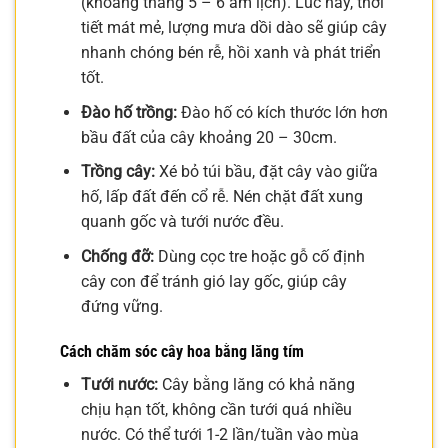
(khoảng tháng 5 – 6 âm lịch). Lúc này, thời
tiết mát mẻ, lượng mưa dồi dào sẽ giúp cây
nhanh chóng bén rễ, hồi xanh và phát triển
tốt.
Đào hố trồng:
Đào hố có kích thước lớn hơn
bầu đất của cây khoảng 20 – 30cm.
Trồng cây:
Xé bỏ túi bầu, đặt cây vào giữa
hố, lấp đất đến cổ rễ. Nén chặt đất xung
quanh gốc và tưới nước đều.
Chống đỡ:
Dùng cọc tre hoặc gỗ cố định
cây con để tránh gió lay gốc, giúp cây
đứng vững.
Cách chăm sóc cây hoa bằng lăng tím
Tưới nước:
Cây bằng lăng có khả năng
chịu hạn tốt, không cần tưới quá nhiều
nước. Có thể tưới 1-2 lần/tuần vào mùa