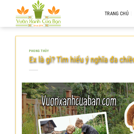
Chuyển
đến
TRANG CHỦ
nội
dung
PHONG THỦY
Ex là gì? Tìm hiểu ý nghĩa đa chi