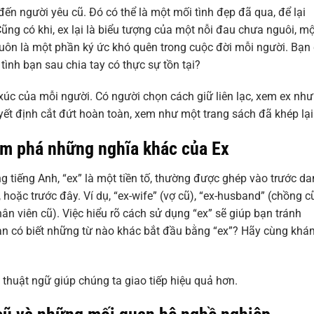
ến người yêu cũ. Đó có thể là một mối tình đẹp đã qua, để lại
ũng có khi, ex lại là biểu tượng của một nỗi đau chưa nguôi, mộ
x luôn là một phần ký ức khó quên trong cuộc đời mỗi người. Bạn
u tình bạn sau chia tay có thực sự tồn tại?
xúc của mỗi người. Có người chọn cách giữ liên lạc, xem ex như
yết định cắt đứt hoàn toàn, xem như một trang sách đã khép lại
ám phá những nghĩa khác của Ex
ng tiếng Anh, “ex” là một tiền tố, thường được ghép vào trước d
 hoặc trước đây. Ví dụ, “ex-wife” (vợ cũ), “ex-husband” (chồng cũ
hân viên cũ). Việc hiểu rõ cách sử dụng “ex” sẽ giúp bạn tránh
ạn có biết những từ nào khác bắt đầu bằng “ex”? Hãy cùng khá
ác thuật ngữ giúp chúng ta giao tiếp hiệu quả hơn.