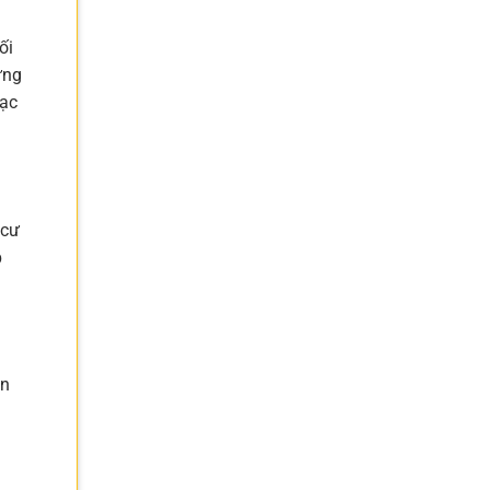
ối
ững
lạc
 cư
p
an