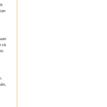
nh
gian
quan
h và
họ.
m
hân,