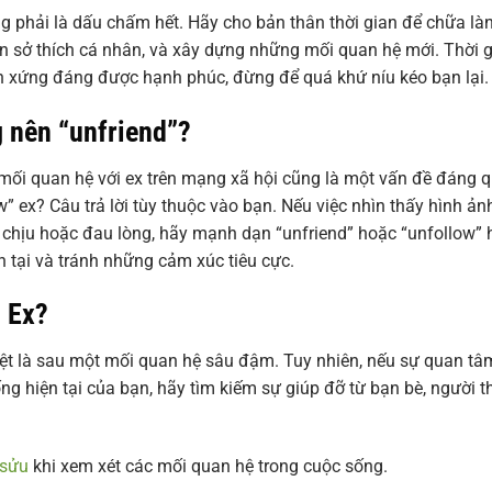
g phải là dấu chấm hết. Hãy cho bản thân thời gian để chữa là
iển sở thích cá nhân, và xây dựng những mối quan hệ mới. Thời 
ạn xứng đáng được hạnh phúc, đừng để quá khứ níu kéo bạn lại.
 nên “unfriend”?
 mối quan hệ với ex trên mạng xã hội cũng là một vấn đề đáng 
” ex? Câu trả lời tùy thuộc vào bạn. Nếu việc nhìn thấy hình ản
 chịu hoặc đau lòng, hãy mạnh dạn “unfriend” hoặc “unfollow” 
n tại và tránh những cảm xúc tiêu cực.
n Ex?
biệt là sau một mối quan hệ sâu đậm. Tuy nhiên, nếu sự quan tâ
g hiện tại của bạn, hãy tìm kiếm sự giúp đỡ từ bạn bè, người t
 sửu
khi xem xét các mối quan hệ trong cuộc sống.