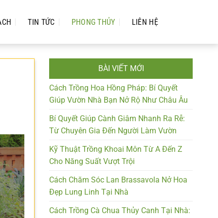
ẠCH
TIN TỨC
PHONG THỦY
LIÊN HỆ
BÀI VIẾT MỚI
Cách Trồng Hoa Hồng Pháp: Bí Quyết
Giúp Vườn Nhà Bạn Nở Rộ Như Châu Âu
Bí Quyết Giúp Cành Giâm Nhanh Ra Rễ:
Từ Chuyên Gia Đến Người Làm Vườn
Kỹ Thuật Trồng Khoai Môn Từ A Đến Z
Cho Năng Suất Vượt Trội
Cách Chăm Sóc Lan Brassavola Nở Hoa
Đẹp Lung Linh Tại Nhà
Cách Trồng Cà Chua Thủy Canh Tại Nhà: