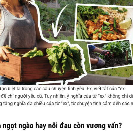
c biệt là trong các câu chuyện tình yêu. Ex, viết tắt của “ex-
 để chỉ người yêu cũ. Tuy nhiên, ý nghĩa của từ “ex” không chỉ 
g tầng nghĩa đa chiều của từ “ex”, từ chuyện tình cảm đến các 
m ngọt ngào hay nỗi đau còn vương vấn?