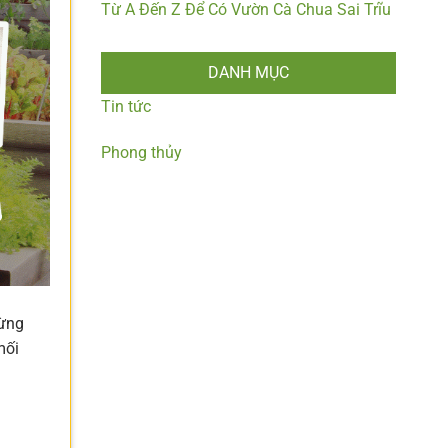
Từ A Đến Z Để Có Vườn Cà Chua Sai Trĩu
DANH MỤC
Tin tức
Phong thủy
dừng
mối