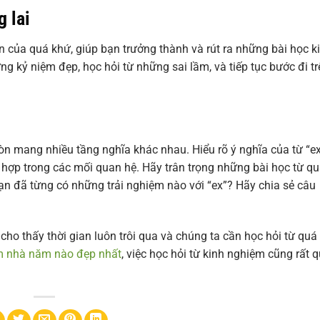
 lai
n của quá khứ, giúp bạn trưởng thành và rút ra những bài học k
g kỷ niệm đẹp, học hỏi từ những sai lầm, và tiếp tục bước đi tr
còn mang nhiều tầng nghĩa khác nhau. Hiểu rõ ý nghĩa của từ “e
 hợp trong các mối quan hệ. Hãy trân trọng những bài học từ q
ạn đã từng có những trải nghiệm nào với “ex”? Hãy chia sẻ câu
cho thấy thời gian luôn trôi qua và chúng ta cần học hỏi từ quá
m nhà năm nào đẹp nhất
, việc học hỏi từ kinh nghiệm cũng rất 