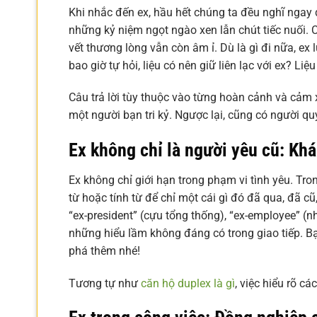
Khi nhắc đến ex, hầu hết chúng ta đều nghĩ ngay đ
những kỷ niệm ngọt ngào xen lẫn chút tiếc nuối. C
vết thương lòng vẫn còn âm ỉ. Dù là gì đi nữa, e
bao giờ tự hỏi, liệu có nên giữ liên lạc với ex? Liệ
Câu trả lời tùy thuộc vào từng hoàn cảnh và cảm 
một người bạn tri kỷ. Ngược lại, cũng có người qu
Ex không chỉ là người yêu cũ: Kh
Ex không chỉ giới hạn trong phạm vi tình yêu. Tro
từ hoặc tính từ để chỉ một cái gì đó đã qua, đã cũ,
“ex-president” (cựu tổng thống), “ex-employee” (n
những hiểu lầm không đáng có trong giao tiếp. B
phá thêm nhé!
Tương tự như
căn hộ duplex là gì
, việc hiểu rõ c