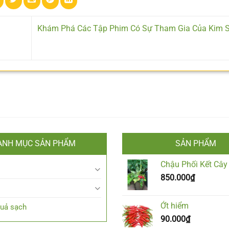
Khám Phá Các Tập Phim Có Sự Tham Gia Của Kim 
ANH MỤC SẢN PHẨM
SẢN PHẨM
Chậu Phối Kết Cây
850.000
₫
Ớt hiểm
Quả sạch
90.000
₫