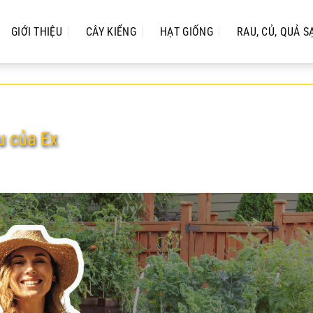
GIỚI THIỆU
CÂY KIỂNG
HẠT GIỐNG
RAU, CỦ, QUẢ S
ều của Ex