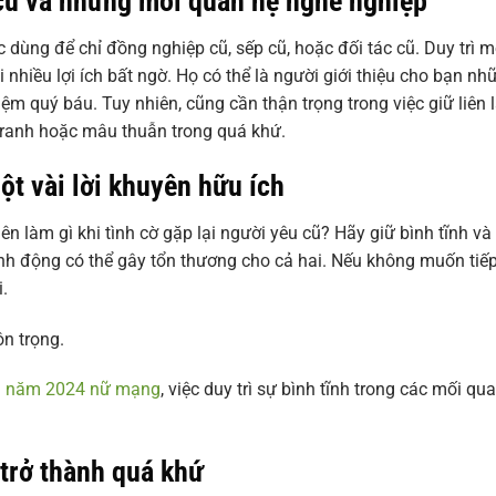
 cũ và những mối quan hệ nghề nghiệp
 dùng để chỉ đồng nghiệp cũ, sếp cũ, hoặc đối tác cũ. Duy trì m
i nhiều lợi ích bất ngờ. Họ có thể là người giới thiệu cho bạn nh
ệm quý báu. Tuy nhiên, cũng cần thận trọng trong việc giữ liên 
h tranh hoặc mâu thuẫn trong quá khứ.
ột vài lời khuyên hữu ích
ên làm gì khi tình cờ gặp lại người yêu cũ? Hãy giữ bình tĩnh và
hành động có thể gây tổn thương cho cả hai. Nếu không muốn tiế
.
ôn trọng.
hìn năm 2024 nữ mạng
, việc duy trì sự bình tĩnh trong các mối qu
 trở thành quá khứ