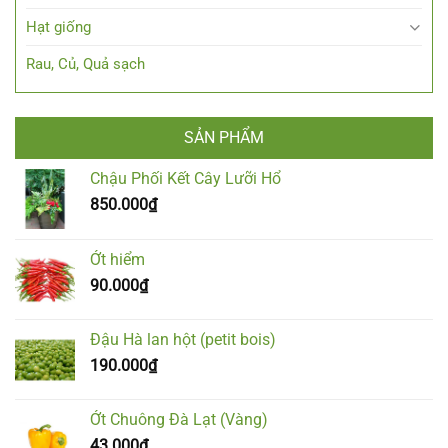
Hạt giống
Rau, Củ, Quả sạch
SẢN PHẨM
Chậu Phối Kết Cây Lưỡi Hổ
850.000
₫
Ớt hiểm
90.000
₫
Đậu Hà lan hột (petit bois)
190.000
₫
Ớt Chuông Đà Lạt (Vàng)
43.000
₫