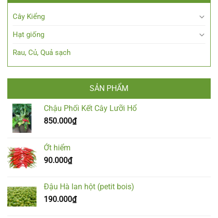
Cây Kiểng
Hạt giống
Rau, Củ, Quả sạch
SẢN PHẨM
Chậu Phối Kết Cây Lưỡi Hổ
850.000
₫
Ớt hiểm
90.000
₫
Đậu Hà lan hột (petit bois)
190.000
₫