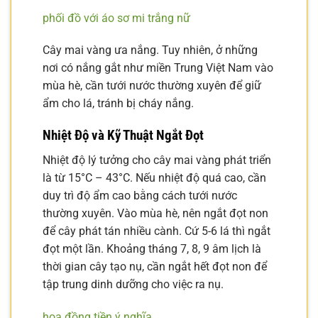
phối đồ với áo sơ mi trắng nữ
Cây mai vàng ưa nắng. Tuy nhiên, ở những
nơi có nắng gắt như miền Trung Việt Nam vào
mùa hè, cần tưới nước thường xuyên để giữ
ẩm cho lá, tránh bị cháy nắng.
Nhiệt Độ và Kỹ Thuật Ngắt Đọt
Nhiệt độ lý tưởng cho cây mai vàng phát triển
là từ 15°C – 43°C. Nếu nhiệt độ quá cao, cần
duy trì độ ẩm cao bằng cách tưới nước
thường xuyên. Vào mùa hè, nên ngắt đọt non
để cây phát tán nhiều cành. Cứ 5-6 lá thì ngắt
đọt một lần. Khoảng tháng 7, 8, 9 âm lịch là
thời gian cây tạo nụ, cần ngắt hết đọt non để
tập trung dinh dưỡng cho việc ra nụ.
hoa đồng tiền ý nghĩa