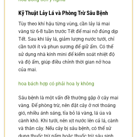
Kỹ Thuật Lảy Lá và Phòng Trừ Sâu Bệnh
Tùy theo khí hậu từng vùng, cần lảy lá mai
vàng từ 6-8 tuần trước Tết để mai nở đúng dịp
Tết. Sau khi lảy lá, giảm lượng nước tưới, chỉ
cần tưới ít và phun sương để giữ ẩm. Có thể
sử dụng nhà kính mini để kiểm soát nhiệt độ
và độ ẩm, giúp điều chỉnh thời gian nở hoa
của mai.
hoa bách hợp có phải hoa ly không
Sâu bệnh là một vấn đề thường gặp ở cây mai
vàng. Để phòng trừ, nên đặt cây ở nơi thoáng
gió, nhiều ánh sáng, tỉa bỏ lá vàng, lá úa và
cành khô. Khi tưới, nên xịt nước lên cả lá, cành
và thân cây. Nếu cây bị sâu bệnh, có thể sử
dụng thuốc trừ nấm hoặc thuốc trừ sâu sinh