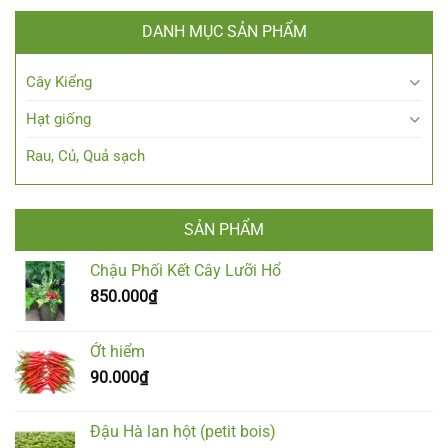
DANH MỤC SẢN PHẨM
Cây Kiểng
Hạt giống
Rau, Củ, Quả sạch
SẢN PHẨM
Chậu Phối Kết Cây Lưỡi Hổ
850.000
₫
Ớt hiểm
90.000
₫
Đậu Hà lan hột (petit bois)