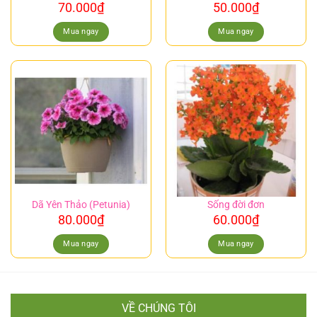
70.000
₫
50.000
₫
Mua ngay
Mua ngay
Dã Yên Thảo (Petunia)
Sống đời đơn
80.000
₫
60.000
₫
Mua ngay
Mua ngay
VỀ CHÚNG TÔI