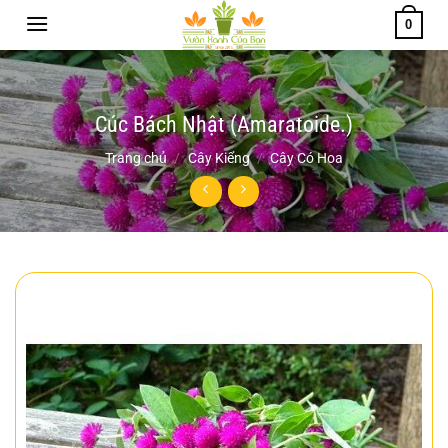
Chuyển
0
đến
nội
dung
Cúc Bách Nhật (Amaratoide.)
Trang chủ
/
Cây Kiểng
/
Cây Có Hoa