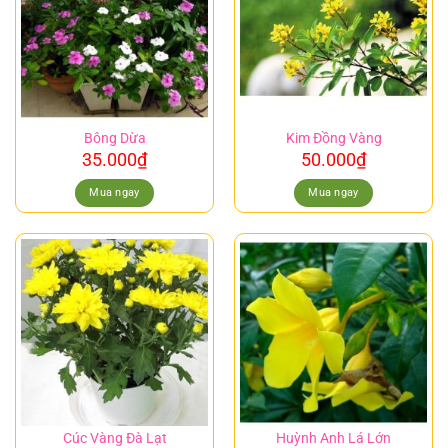
Bông Dừa
Kim Đồng Vàng
35.000
₫
50.000
₫
Mua ngay
Mua ngay
Cúc Vàng Đà Lạt
Huỳnh Anh Lá Lớn