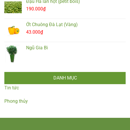
Đậu Hà lan hột (petit bois)
190.000
₫
Ớt Chuông Đà Lạt (Vàng)
43.000
₫
Ngũ Gia Bì
DANH MỤC
Tin tức
Phong thủy