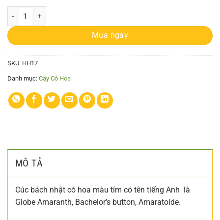
Cúc Bách Nhật (Amaratoide.) số lượng
Mua ngay
SKU:
HH17
Danh mục:
Cây Có Hoa
MÔ TẢ
Cúc bách nhật có hoa màu tím có tên tiếng Anh là
Globe Amaranth, Bachelor’s button, Amaratoide.