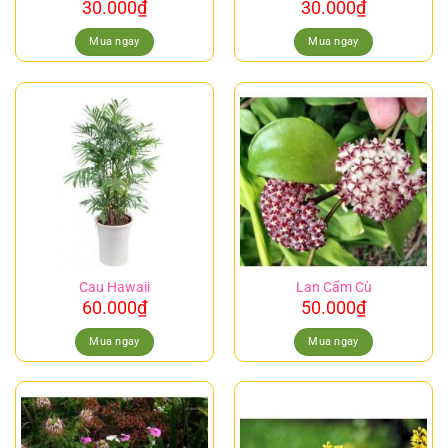
30.000
₫
30.000
₫
Mua ngay
Mua ngay
Cau Hawaii
Lan Cẩm Cù
60.000
₫
50.000
₫
Mua ngay
Mua ngay