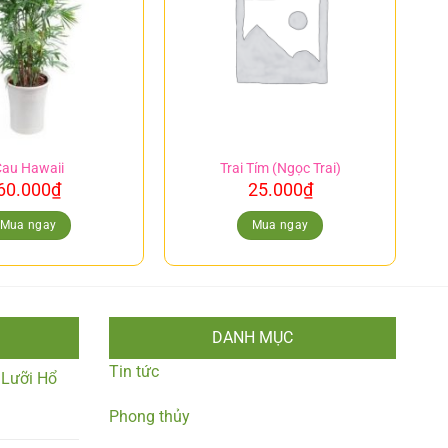
au Hawaii
Trai Tím (Ngọc Trai)
60.000
₫
25.000
₫
Mua ngay
Mua ngay
DANH MỤC
Tin tức
 Lưỡi Hổ
Phong thủy