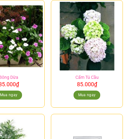
Bông Dừa
Cẩm Tú Cầu
35.000
₫
85.000
₫
Mua ngay
Mua ngay