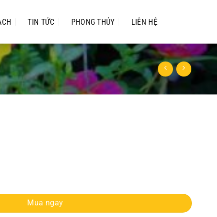
ẠCH
TIN TỨC
PHONG THỦY
LIÊN HỆ
Mua ngay