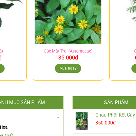
ật
Cúc Mặt Trời (Asteraceae)
C
₫
35.000
₫
y
Mua ngay
ANH MỤC SẢN PHẨM
SẢN PHẨM
Chậu Phối Kết Cây
850.000
₫
 Hoa
ại thất