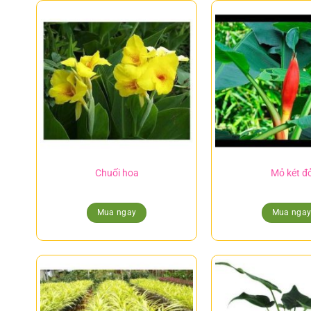
Chuối hoa
Mỏ két đ
Mua ngay
Mua nga