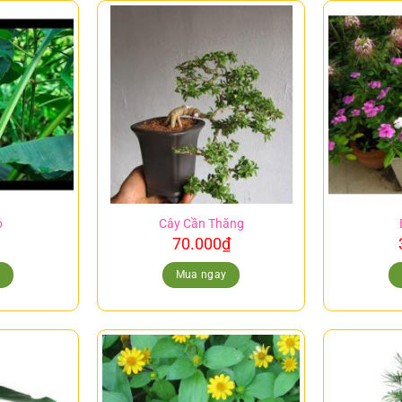
ỏ
Cây Cần Thăng
70.000
₫
y
Mua ngay