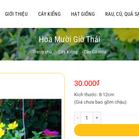
GIỚI THIỆU
CÂY KIỂNG
HẠT GIỐNG
RAU, CỦ, QUẢ S
Hoa Mười Giờ Thái
Trang chủ
/
Cây Kiểng
/
Cây Có Hoa
30.000
₫
Kích thước: 8-12cm
(Giá chưa bao gồm chậu).
Hoa Mười Giờ Thái số lượng