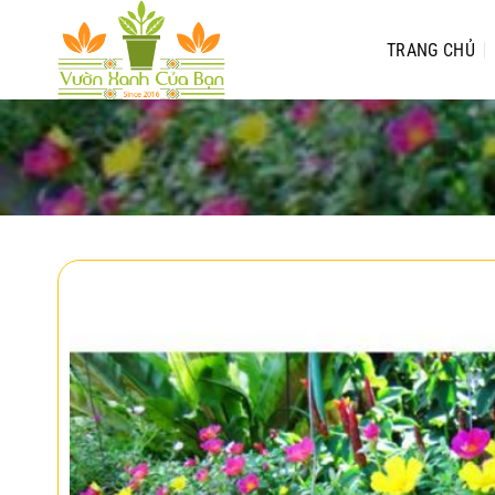
Chuyển
đến
TRANG CHỦ
nội
dung