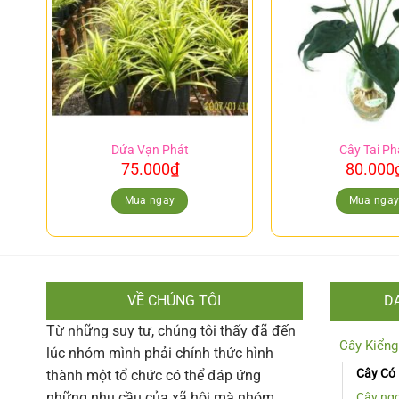
Dứa Vạn Phát
Cây Tai Ph
75.000
₫
80.000
Mua ngay
Mua nga
VỀ CHÚNG TÔI
D
Từ những suy tư, chúng tôi thấy đã đến
Cây Kiểng
lúc nhóm mình phải chính thức hình
Cây Có
thành một tổ chức có thể đáp ứng
những nhu cầu của xã hội mà nhóm
Cây ngo