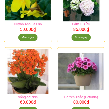
Huỳnh Anh Lá Lớn
Cẩm Tú Cầu
50.000
₫
85.000
₫
Mua ngay
Mua ngay
Sống đời đơn
Dã Yên Thảo (Petunia)
60.000
₫
80.000
₫