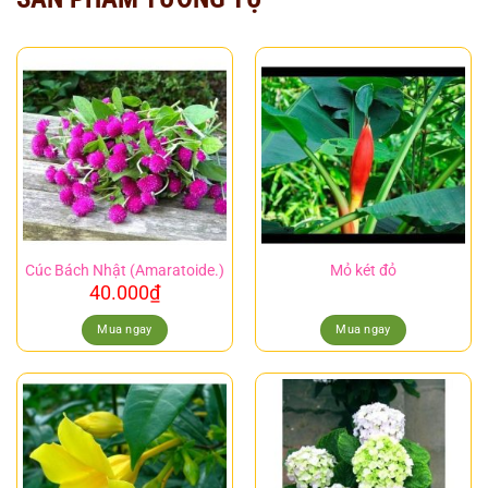
Cúc Bách Nhật (Amaratoide.)
Mỏ két đỏ
40.000
₫
Mua ngay
Mua ngay