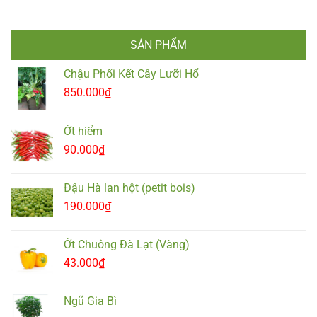
SẢN PHẨM
Chậu Phối Kết Cây Lưỡi Hổ
850.000
₫
Ớt hiểm
90.000
₫
Đậu Hà lan hột (petit bois)
190.000
₫
Ớt Chuông Đà Lạt (Vàng)
43.000
₫
Ngũ Gia Bì