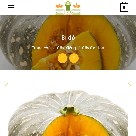
Chuyển
0
đến
nội
dung
Bí đỏ
Trang chủ
/
Cây Kiểng
/
Cây Có Hoa