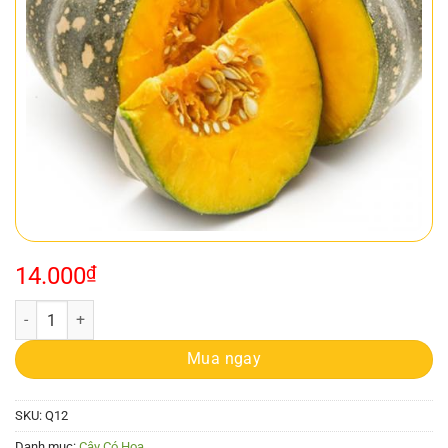
14.000
₫
Bí đỏ số lượng
Mua ngay
SKU:
Q12
Danh mục:
Cây Có Hoa