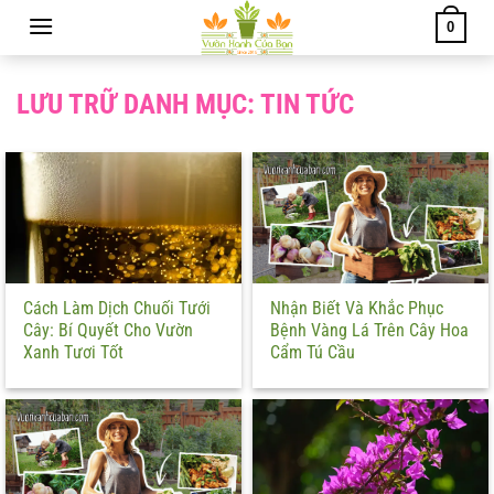
Chuyển
0
đến
nội
dung
LƯU TRỮ DANH MỤC:
TIN TỨC
Cách Làm Dịch Chuối Tưới
Nhận Biết Và Khắc Phục
Cây: Bí Quyết Cho Vườn
Bệnh Vàng Lá Trên Cây Hoa
Xanh Tươi Tốt
Cẩm Tú Cầu