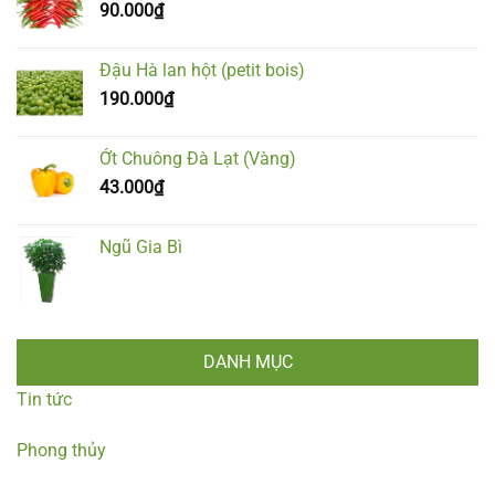
90.000
₫
Đậu Hà lan hột (petit bois)
190.000
₫
Ớt Chuông Đà Lạt (Vàng)
43.000
₫
Ngũ Gia Bì
DANH MỤC
Tin tức
Phong thủy