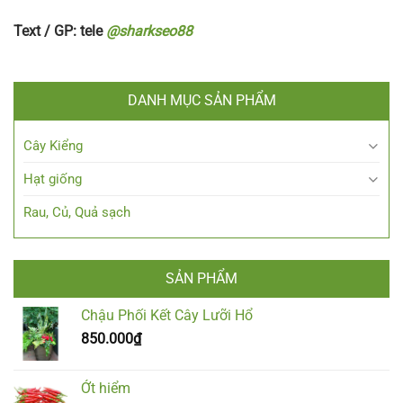
Text / GP: tele
@sharkseo88
DANH MỤC SẢN PHẨM
Cây Kiểng
Hạt giống
Rau, Củ, Quả sạch
SẢN PHẨM
Chậu Phối Kết Cây Lưỡi Hổ
850.000
₫
Ớt hiểm