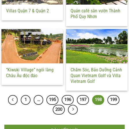
Villas Quận 7 & Quận 2
Quán café sân vườn Thành
Phố Quy Nhơn
“Kiwuki Village” ngôi làng
Chăm Sóc, Bảo Dưỡng Cảnh
Châu Âu độc đáo
Quan Vietnam Golf và Villa
Vietnam Golf
1
…
195
196
197
198
199
200